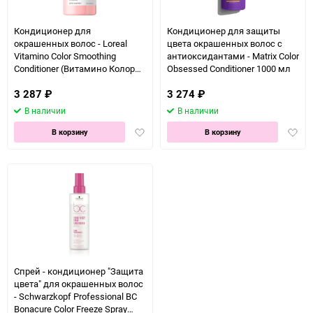
Кондиционер для
Кондиционер для защиты
окрашенных волос - Loreal
цвета окрашенных волос с
Vitamino Color Smoothing
антиоксидантами - Matrix Color
Conditioner (Витамино Колор
Obsessed Conditioner 1000 мл
Кондиционер) 750 мл
3 287
₽
3 274
₽
В наличии
В наличии
Добавить
Доба
В корзину
В корзину
в
в
избранное
избра
Спрей - кондиционер "Защита
цвета" для окрашенных волос
- Schwarzkopf Professional BC
Bonacure Color Freeze Spray