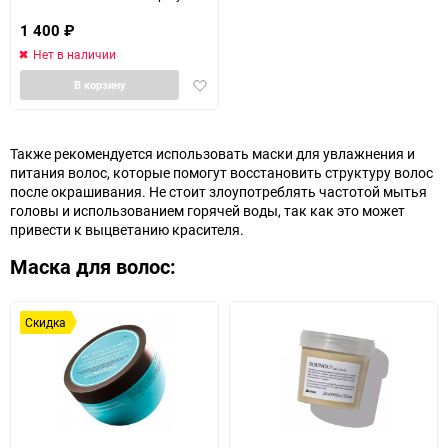
Conditioner 200 мл
1 400
₽
ПРОСРОЧЕНЫЙ
Нет в наличии
Добавить
В корзину
в
избранное
Также рекомендуется использовать маски для увлажнения и
питания волос, которые помогут восстановить структуру волос
после окрашивания. Не стоит злоупотреблять частотой мытья
головы и использованием горячей воды, так как это может
привести к выцветанию красителя.
Маска для волос:
Скидка