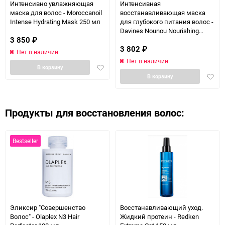
Интенсивно увлажняющая
Интенсивная
маска для волос - Moroccanoil
восстанавливающая маска
Intense Hydrating Mask 250 мл
для глубокого питания волос -
Davines Nounou Nourishing
3 850
₽
Repairing Mask 250 мл
3 802
₽
Нет в наличии
Нет в наличии
Добавить
В корзину
Доба
в
В корзину
в
избранное
избра
Продукты для восстановления волос:
Bestseller
Эликсир "Совершенство
Восстанавливающий уход.
Волос" - Olaplex N3 Hair
Жидкий протеин - Redken