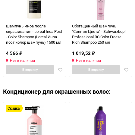
Шампунь Иноа после
Обогащенный шампунь
окрашивания - Loreal Inoa Post
"Сияние Цвета" - Schwarzkopf
- Color Shampoo (Loreal Иноа
Professional BC Color Freeze
пост колор шампунь) 1500 мл
Rich Shampoo 250 мл
4 566
₽
1 019,52
₽
Нет в наличии
Нет в наличии
Добавить
Доба
В корзину
В корзину
в
в
избранное
избра
Кондиционер для окрашенных волос:
Скидка