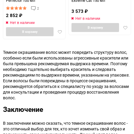
Perfector 100 мл
Extreme Cat 150 мл
2
3 573
₽
2 852
₽
Нет в наличии
Нет в наличии
Доба
В корзину
Добавить
В корзину
в
в
избра
избранное
Темное окрашивание волос может повредить структуру волос,
особенно если были использованы агрессивные красители или
была превышена рекомендуемая выдержка времени. Поэтому
необходимо тщательно выбирать краситель и следовать
рекомендациям по выдержке времени, указанным на упаковке.
Если волосы были повреждены в процессе окрашивания,
рекомендуется обратиться к специалисту по уходу за волосами
для консультации и проведения процедур восстановления
волос.
Заключение
В заключении можно сказать, что темное окрашивание волос -
это отличный выбор для тех, кто хочет изменить свой образ и