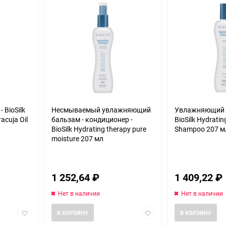
 BioSilk
Несмываемый увлажняющий
Увлажняющий 
acuja Oil
бальзам - кондиционер -
BioSilk Hydrati
BioSilk Hydrating therapy pure
Shampoo 207 м
moisture 207 мл
1 252,64
₽
1 409,22
₽
Нет в наличии
Нет в наличии
Добавить
Добавить
В КОРЗИНУ
В КОРЗИНУ
в
в