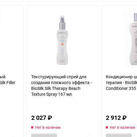
избранное
избранное
вый
Текстурирующий спрей для
Кондиционер 
lk Filler
создания пляжного эффекта -
терапия - BioSil
BioSilk Silk Therapy Beach
Conditioner 355
Texture Spray 167 мл
2 027
₽
2 912
₽
Нет в наличии
Нет в наличии