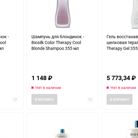
ок -
Шампунь для блондинок -
Гель восстан
Cool
Biosilk Color Therapy Cool
шелковая терапия
мл
Blonde Shampoo 355 мл
Therapy Gel 355
1 148
₽
5 773,34
₽
Нет в наличии
Нет в наличии
Добавить
Добавить
В КОРЗИНУ
В КОРЗИНУ
в
в
избранное
избранное