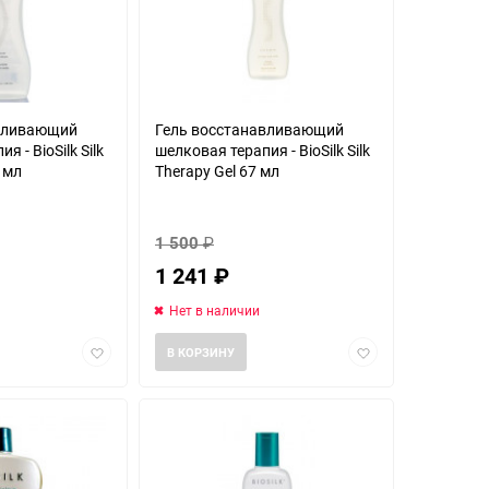
авливающий
Гель восстанавливающий
 - BioSilk Silk
шелковая терапия - BioSilk Silk
 мл
Therapy Gel 67 мл
1 500
₽
1 241
₽
Нет в наличии
Добавить
Добавить
В КОРЗИНУ
в
в
избранное
избранное