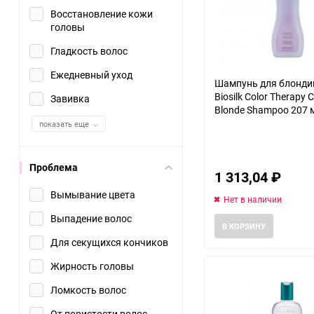
Восстановление кожи
головы
Гладкость волос
Ежедневный уход
Шампунь для блондин
Biosilk Color Therapy 
Завивка
Blonde Shampoo 207 
показать еще
Проблема
1 313,04
₽
Вымывание цвета
Нет в наличии
Выпадение волос
В КОРЗИНУ
Для секущихся кончиков
Жирность головы
Ломкость волос
От пористости волос