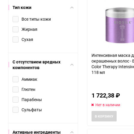
Тип кожи
Все типы кожи
Жирная
Сухая
Интенсивная маска 
окрашенных волос - B
С отсутствием вредных
Color Therapy Intensi
компонентов
118 мл
Аммиак
Глютен
1 722,38
₽
Парабены
Нет в наличии
Сульфаты
В КОРЗИНУ
Активные ингредиенты