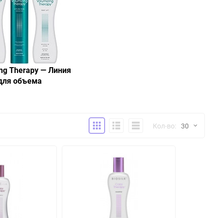
Флюид
Эликсир
COOL COVER
Hempz
Indola
MAJIREL
Kallos Cosmetics
Kapous
Краска для бровей и
Карты цветов по
ресниц
номерам
La Biosthetique
Lebel
ng Therapy — Линия
для объема
Macadamia
Matrix
NEXXT
Nesti Dante
Плитка
Подробно
Компактно
Кол-во:
30
Ollin
Oribe
30
Revlon
Schwarzkopf
60
TEFIA
Tigi
90
150