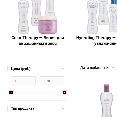
Уход за кожей головы
Уход для мужчин
Glynt
Greymy Professional
Эмульсия
Эссенция
J Beverly Hills
Johnson & Johnson
Matrix
Wella
Color Sync
COLOR Touch
KC Professional
Kerastase
Color Therapy — Линия для
Hydrating Therapy —
SoColor Beauty
COLOR Touch plus
окрашенных волос
увлажнени
Lisap
Londa
ILLUMINA
KOLESTON ME+
Matrix Biolage
MASIL
Дата добавления
Цена (руб.)
Nippon Nippers
Nioxin
Orofluido
Paul Mitchell
Sebastian Professionel
SEXY Brow Henna
Тип продукта
Wella Professional
Wella SP