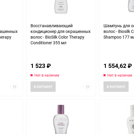
Восстанавливающий
Шампунь для 
рашенных
кондиционер для окрашенных
волос - Biosilk 
Therapy
волос - BioSilk Color Therapy
Shampoo 177 м
Conditioner 355 мл
1 523
₽
1 554,62
₽
Нет в наличии
Нет в наличии
Добавить
Добавить
В КОРЗИНУ
В КОРЗИНУ
в
в
избранное
избранное