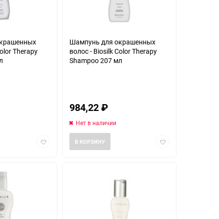
окрашенных
Шампунь для окрашенных
Color Therapy
волос - Biosilk Color Therapy
л
Shampoo 207 мл
984,22
₽
Нет в наличии
Добавить
Добавить
В КОРЗИНУ
в
в
избранное
избранное