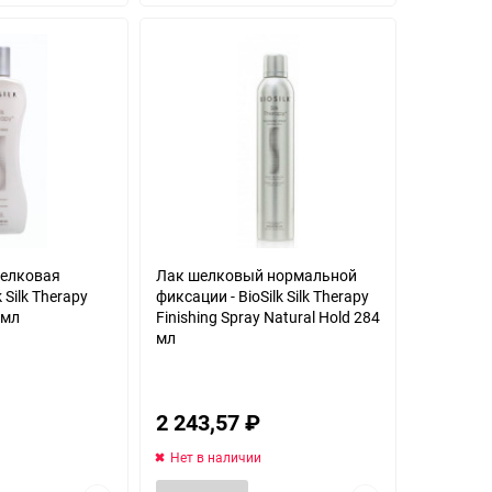
избранное
избранное
шелковая
Лак шелковый нормальной
k Silk Therapy
фиксации - BioSilk Silk Therapy
 мл
Finishing Spray Natural Hold 284
мл
2 243,57
₽
Нет в наличии