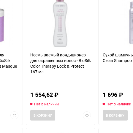
для
Несмываемый кондиционер
Сухой шампунь -
ioSilk
для окрашенных волос - BioSilk
Clean Shampoo
ve Masque
Color Therapy Lock & Protect
167 мл
1 554,62
₽
1 696
₽
Нет в наличии
Нет в наличии
Добавить
Добавить
В КОРЗИНУ
В КОРЗИНУ
в
в
избранное
избранное