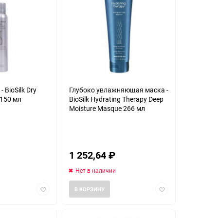
 BioSilk Dry
Глубоко увлажняющая маска -
 150 мл
BioSilk Hydrating Therapy Deep
Moisture Masque 266 мл
1 252,64
₽
Нет в наличии
Добавить
Добавить
В КОРЗИНУ
в
в
избранное
избранное