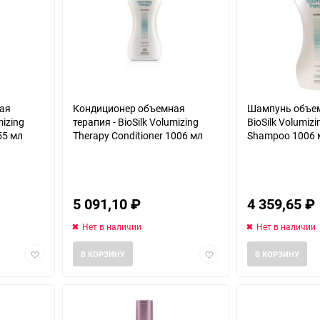
ая
Кондиционер объемная
Шампунь объем
mizing
терапия - BioSilk Volumizing
BioSilk Volumiz
55 мл
Therapy Conditioner 1006 мл
Shampoo 1006 
5 091,10
₽
4 359,65
₽
Нет в наличии
Нет в наличии
Добавить
Добавить
В КОРЗИНУ
В КОРЗИНУ
в
в
избранное
избранное