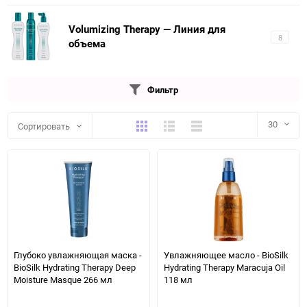
Volumizing Therapy — Линия для
8
объема
Фильтр
Плитка
Подробно
Компактно
30
Сортировать
30
60
90
150
Глубоко увлажняющая маска -
Увлажняющее масло - BioSilk
BioSilk Hydrating Therapy Deep
Hydrating Therapy Maracuja Oil
Moisture Masque 266 мл
118 мл