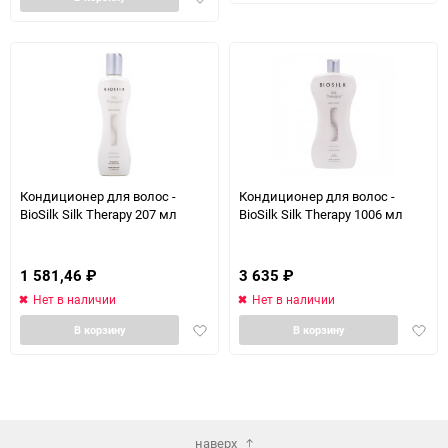
в
избра
избранное
Кондиционер для волос -
Кондиционер для волос -
BioSilk Silk Therapy 207 мл
BioSilk Silk Therapy 1006 мл
1 581,46
₽
3 635
₽
Нет в наличии
Нет в наличии
Добавить
Доба
В корзину
В корзину
в
в
избранное
избра
наверх