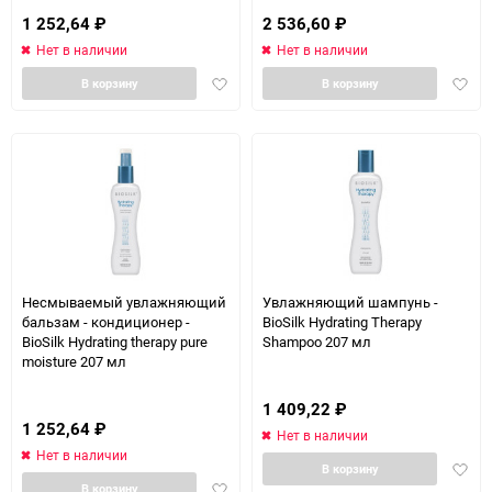
1 252,64
₽
2 536,60
₽
Нет в наличии
Нет в наличии
Добавить
Доба
В корзину
В корзину
в
в
избранное
избра
Несмываемый увлажняющий
Увлажняющий шампунь -
бальзам - кондиционер -
BioSilk Hydrating Therapy
BioSilk Hydrating therapy pure
Shampoo 207 мл
moisture 207 мл
1 409,22
₽
1 252,64
₽
Нет в наличии
Нет в наличии
Доба
В корзину
Добавить
в
В корзину