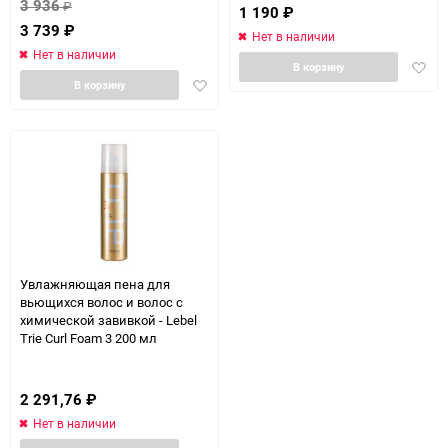
3 936
₽
1 190
₽
3 739
₽
Нет в наличии
Нет в наличии
Доба
В корзину
Добавить
в
В корзину
в
избра
избранное
Увлажняющая пена для
вьющихся волос и волос с
химической завивкой - Lebel
Trie Curl Foam 3 200 мл
2 291,76
₽
Нет в наличии