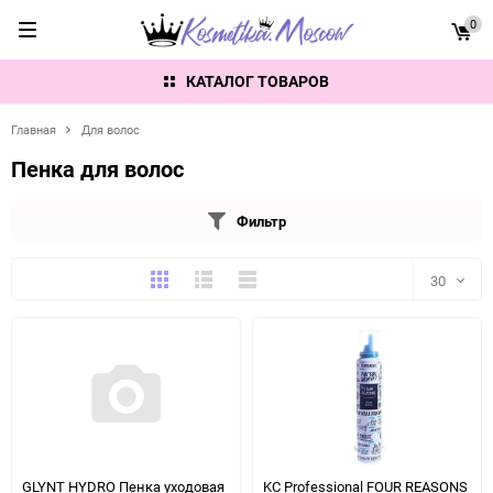
0
КАТАЛОГ ТОВАРОВ
Главная
Для волос
Пенка для волос
Фильтр
Плитка
Подробно
Компактно
30
30
60
90
150
GLYNT HYDRO Пенка уходовая
KC Professional FOUR REASONS