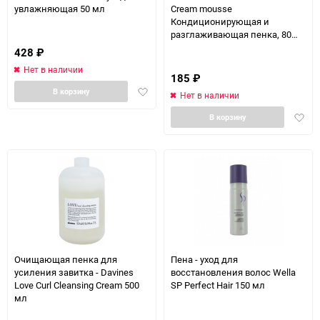
увлажняющая 50 мл
Cream mousse
Кондиционирующая и
разглаживающая пенка, 80
мл
428
₽
Нет в наличии
185
₽
Добавить
В корзину
Нет в наличии
в
Доба
избранное
В корзину
в
избра
Очищающая пенка для
Пена - уход для
усиления завитка - Davines
восстановления волос Wella
Love Curl Cleansing Cream 500
SP Perfect Hair 150 мл
мл