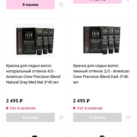
Добавить
в
В корзину
в
избра
избранное
Краска для седых волос
Краска для седых волос
натуральный оттенок 4/5 -
темный оттенок 2/3 - American
American Crew Precision Blend
Crew Precision Blend Dark 3*40
Natural Gray Med Nat 3*40 мл
мл
2 495
₽
2 495
₽
Нет в наличии
Нет в наличии
Добавить
Доба
В корзину
В корзину
в
в
избранное
избра