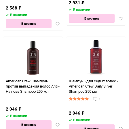
2 931
₽
2 588
₽
В наличии
В наличии
Доба
В корзину
Добавить
в
В корзину
в
избра
избранное
American Crew Шампунь
Шампунь для седых волос -
против выпадения волос Anti -
American Crew Daily Silver
Hairloss Shampoo 250 мл
Shampoo 250 мл
1
2 046
₽
2 046
₽
В наличии
В наличии
Добавить
В корзину
Доба
В корзину