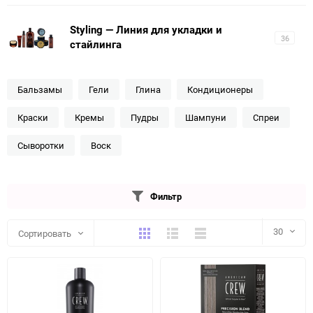
Styling — Линия для укладки и
36
стайлинга
Бальзамы
Гели
Глина
Кондиционеры
Краски
Кремы
Пудры
Шампуни
Спреи
Сыворотки
Воск
Фильтр
Плитка
Подробно
Компактно
30
Сортировать
30
60