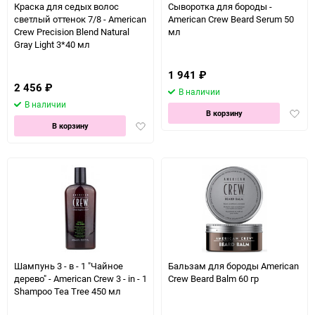
Краска для седых волос
Сыворотка для бороды -
светлый оттенок 7/8 - American
American Crew Beard Serum 50
Crew Precision Blend Natural
мл
Gray Light 3*40 мл
1 941
₽
2 456
₽
В наличии
В наличии
Доба
В корзину
Добавить
в
В корзину
в
избра
избранное
Шампунь 3 - в - 1 "Чайное
Бальзам для бороды American
дерево" - American Crew 3 - in - 1
Crew Beard Balm 60 гр
Shampoo Tea Tree 450 мл