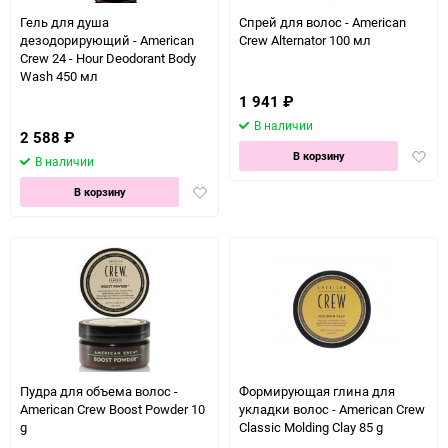
Гель для душа
Спрей для волос - American
дезодорирующий - American
Crew Alternator 100 мл
Crew 24 - Hour Deodorant Body
Wash 450 мл
1 941
₽
В наличии
2 588
₽
Доба
В корзину
В наличии
в
Добавить
избра
В корзину
в
избранное
Пудра для объема волос -
Формирующая глина для
American Crew Boost Powder 10
укладки волос - American Crew
g
Classic Molding Clay 85 g