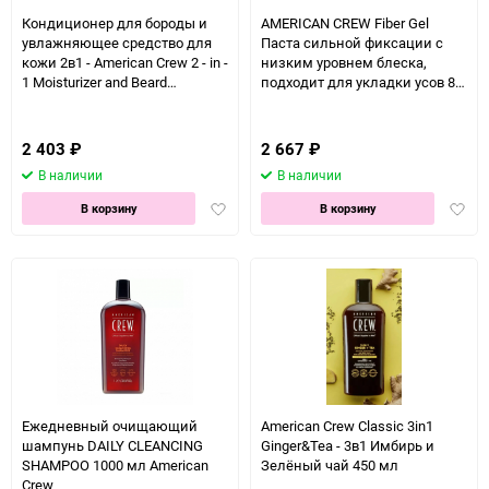
Кондиционер для бороды и
AMERICAN CREW Fiber Gel
увлажняющее средство для
Паста сильной фиксации с
кожи 2в1 - American Crew 2 - in -
низким уровнем блеска,
1 Moisturizer and Beard
подходит для укладки усов 85
Conditioner 100 мл
гр
2 403
₽
2 667
₽
В наличии
В наличии
Добавить
Доба
В корзину
В корзину
в
в
избранное
избра
Ежедневный очищающий
American Crew Classic 3in1
шампунь DAILY CLEANCING
Ginger&Tea - 3в1 Имбирь и
SHAMPOO 1000 мл American
Зелёный чай 450 мл
Crew