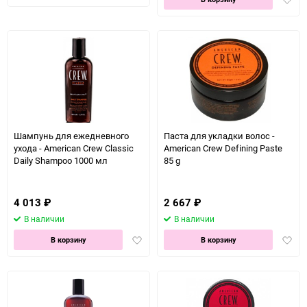
в
в
избранное
избра
Шампунь для ежедневного
Паста для укладки волос -
ухода - American Crew Classic
American Crew Defining Paste
Daily Shampoo 1000 мл
85 g
4 013
₽
2 667
₽
В наличии
В наличии
Добавить
Доба
В корзину
В корзину
в
в
избранное
избра