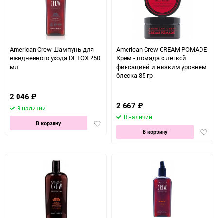
American Crew Шампунь для
American Crew CREAM POMADE
ежедневного ухода DETOX 250
Крем - помада с легкой
мл
фиксацией и низким уровнем
блеска 85 гр
2 046
₽
2 667
₽
В наличии
В наличии
Добавить
В корзину
Доба
в
В корзину
в
избранное
избра