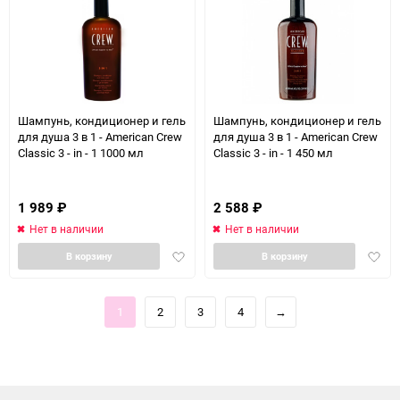
Шампунь, кондиционер и гель
Шампунь, кондиционер и гель
для душа 3 в 1 - American Crew
для душа 3 в 1 - American Crew
Classic 3 - in - 1 1000 мл
Classic 3 - in - 1 450 мл
1 989
₽
2 588
₽
Нет в наличии
Нет в наличии
Добавить
Доба
В корзину
В корзину
в
в
избранное
избра
1
2
3
4
→