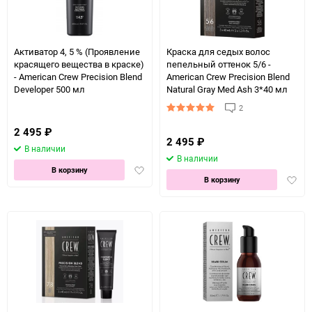
90
150
Активатор 4, 5 % (Проявление
Краска для седых волос
красящего вещества в краске)
пепельный оттенок 5/6 -
- American Crew Precision Blend
American Crew Precision Blend
Developer 500 мл
Natural Gray Med Ash 3*40 мл
2
2 495
₽
2 495
₽
В наличии
В наличии
Добавить
В корзину
Доба
В корзину
в
в
избранное
избра