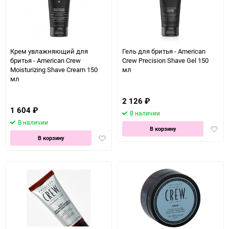
Крем увлажняющий для
Гель для бритья - American
бритья - American Crew
Crew Precision Shave Gel 150
Moisturizing Shave Cream 150
мл
мл
2 126
₽
1 604
₽
В наличии
В наличии
Доба
В корзину
Добавить
в
В корзину
в
избра
избранное