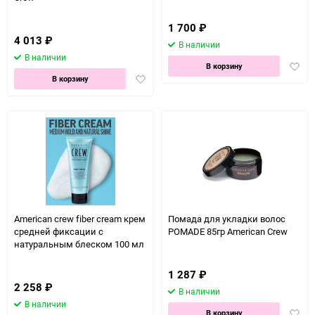
1 700
₽
4 013
₽
В наличии
В наличии
Доба
В корзину
Добавить
в
В корзину
в
избра
избранное
American crew fiber cream крем
Помада для укладки волос
средней фиксации с
POMADE 85гр American Crew
натуральным блеском 100 мл
1 287
₽
2 258
₽
В наличии
В наличии
Доба
В корзину