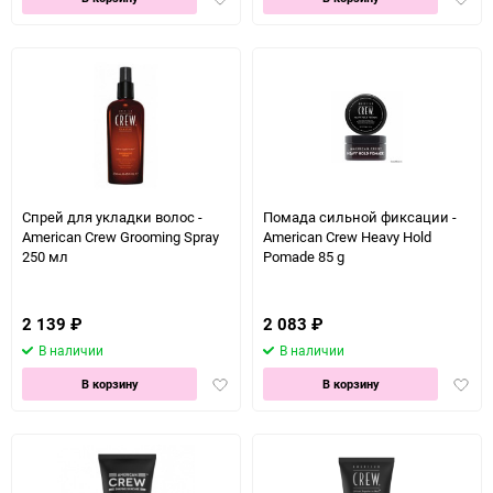
в
в
избранное
избра
Спрей для укладки волос -
Помада сильной фиксации -
American Crew Grooming Spray
American Crew Heavy Hold
250 мл
Pomade 85 g
2 139
₽
2 083
₽
В наличии
В наличии
Добавить
Доба
В корзину
В корзину
в
в
избранное
избра