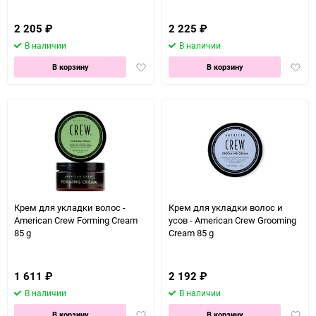
2 205
₽
2 225
₽
В наличии
В наличии
Добавить
Доба
В корзину
В корзину
в
в
избранное
избра
Крем для укладки волос -
Крем для укладки волос и
American Crew Forming Cream
усов - American Crew Grooming
85 g
Cream 85 g
1 611
₽
2 192
₽
В наличии
В наличии
Добавить
Доба
В корзину
В корзину