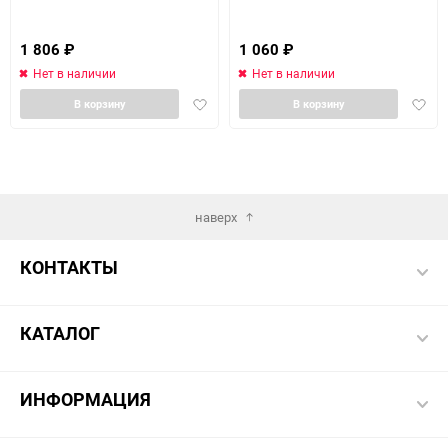
1 806
₽
1 060
₽
Нет в наличии
Нет в наличии
Добавить
Доба
В корзину
В корзину
в
в
избранное
избра
наверх
КОНТАКТЫ
КАТАЛОГ
ИНФОРМАЦИЯ