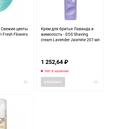
к Свежие цветы
Крем для бритья Лаванда и
on Fresh Flowers
жимолость - EOS Shaving
cream Lavender Jasmine 207 мл
1 252,64
₽
Нет в наличии
Добавить
Добавить
В КОРЗИНУ
в
в
избранное
избранное