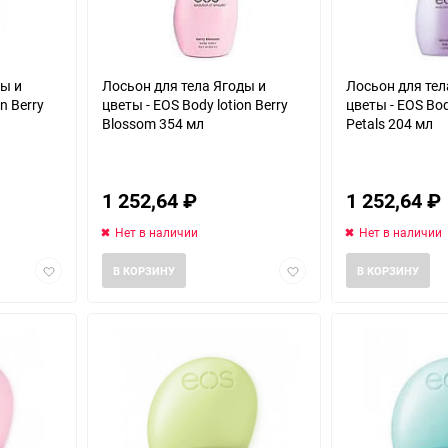
ды и
Лосьон для тела Ягоды и
Лосьон для те
n Berry
цветы - EOS Body lotion Berry
цветы - EOS Body
Blossom 354 мл
Petals 204 мл
1 252,64
₽
1 252,64
₽
Нет в наличии
Нет в наличии
Добавить
Добавить
В КОРЗИНУ
В КОРЗИНУ
в
в
избранное
избранное