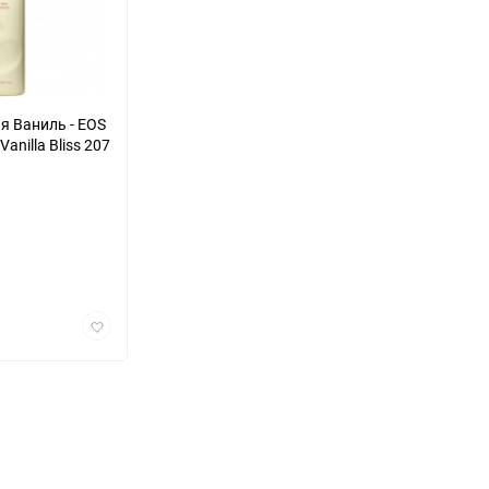
я Ваниль - EOS
anilla Bliss 207
Добавить
в
избранное