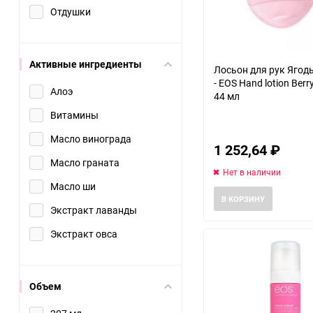
Отдушки
Активные ингредиенты
Лосьон для рук Ягод
- EOS Hand lotion Ber
Алоэ
44 мл
Витамины
Масло винограда
1 252,64
₽
Масло граната
Нет в наличии
Масло ши
В КОРЗИНУ
Экстракт лаванды
Экстракт овса
Объем