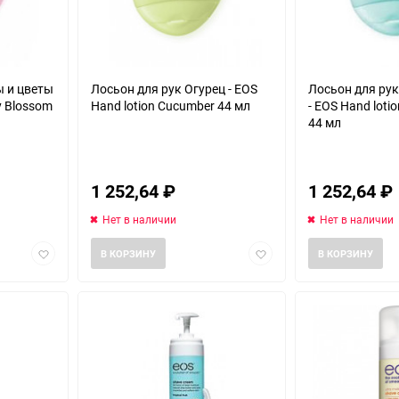
ы и цветы
Лосьон для рук Огурец - EOS
Лосьон для ру
ry Blossom
Hand lotion Cucumber 44 мл
- EOS Hand loti
44 мл
1 252,64
₽
1 252,64
₽
Нет в наличии
Нет в наличии
Добавить
Добавить
В КОРЗИНУ
В КОРЗИНУ
в
в
избранное
избранное