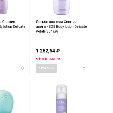
ла Свежие
Лосьон для тела Свежие
 lotion Delicate
цветы - EOS Body lotion Delicate
Petals 354 мл
1 252,64
₽
Нет в наличии
Добавить
Добавить
В КОРЗИНУ
в
в
избранное
избранное