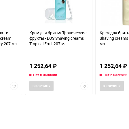
нат и
Крем для бритья Тропические
Крем для брить
 cream
фрукты - EOS Shaving creams
Shaving creams V
ry 207 мл
Tropical Fruit 207 мл
мл
1 252,64
₽
1 252,64
₽
Нет в наличии
Нет в наличии
Добавить
Добавить
В КОРЗИНУ
В КОРЗИНУ
в
в
избранное
избранное