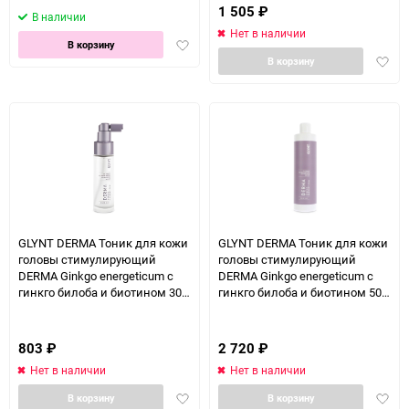
1 505
₽
В наличии
Нет в наличии
Добавить
В корзину
Доба
в
В корзину
в
избранное
избра
GLYNT DERMA Тоник для кожи
GLYNT DERMA Тоник для кожи
головы стимулирующий
головы стимулирующий
DERMA Ginkgo energeticum с
DERMA Ginkgo energeticum с
гинкго билоба и биотином 30
гинкго билоба и биотином 500
мл
мл
803
₽
2 720
₽
Нет в наличии
Нет в наличии
Добавить
Доба
В корзину
В корзину