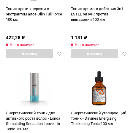
Тоник против перхоти с
Тоник прямого действия 3в1
экстрактом алоэ Ollin Full Force
ESTEL reHAIR против
100 мл
выпадения 100 мл
422,28
₽
1 131
₽
Нет в наличии
Нет в наличии
Добавить
Доба
В корзину
В корзину
в
в
избранное
избра
Энергетический тоник для
Энергетический утолщающий
активного роста волос - Londa
тоник - Davines Energizing
Stimulating Sensation Leave - In
Thickening Tonic 100 мл
Tonic 150 мл