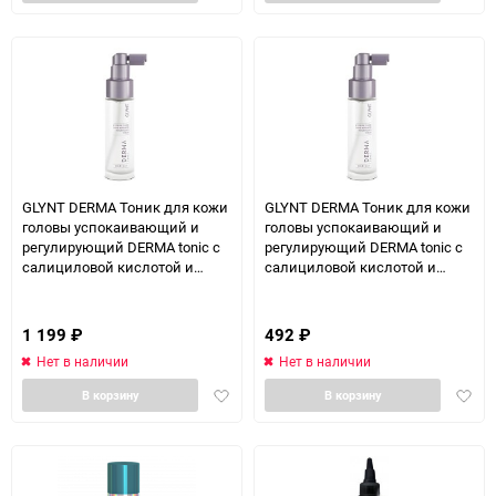
в
в
избранное
избра
GLYNT DERMA Тоник для кожи
GLYNT DERMA Тоник для кожи
головы успокаивающий и
головы успокаивающий и
регулирующий DERMA tonic с
регулирующий DERMA tonic с
салициловой кислотой и
салициловой кислотой и
цинком 100 мл
цинком 30 мл
1 199
₽
492
₽
Нет в наличии
Нет в наличии
Добавить
Доба
В корзину
В корзину
в
в
избранное
избра