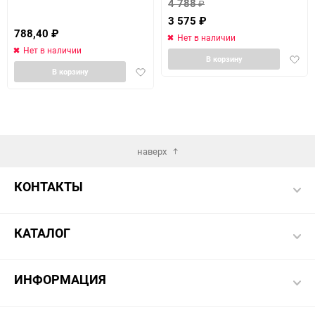
4 788
₽
3 575
₽
788,40
₽
Нет в наличии
Нет в наличии
Доба
В корзину
Добавить
в
В корзину
в
избра
избранное
наверх
КОНТАКТЫ
КАТАЛОГ
ИНФОРМАЦИЯ