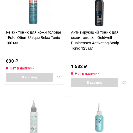
Relax - тоник для кожи головы
Активирующий тоник для
- Estel Otium Unique Relax Tonic
кожи головы - Goldwell
100 мл
Dualsenses Activating Scalp
Tonic 125 мл
630
₽
1 582
₽
Нет в наличии
Нет в наличии
Добавить
В корзину
Доба
в
В корзину
в
избранное
избра