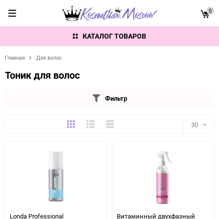
0
КАТАЛОГ ТОВАРОВ
Главная
Для волос
Тоник для волос
Фильтр
Плитка
Подробно
Компактно
30
30
60
90
150
Londa Professional
Витаминный двухфазный