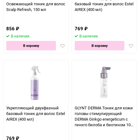
Освежающий тоник для волос
базовый тоник для волос Estel
Scalp Refresh, 150 мл
AIREX (400 мл)
856
₽
769
₽
В наличии
В наличии
Добавить
Доба
В корзину
В корзину
в
в
избранное
избра
Укрепляющий двухфазный
GLYNT DERMA Тоник для кожи
базовый тоник для волос Estel
головы стимулирующий
AIREX (400 мл)
DERMA Ginkgo energeticum с
гинкго билоба и биотином 100
мл
769
₽