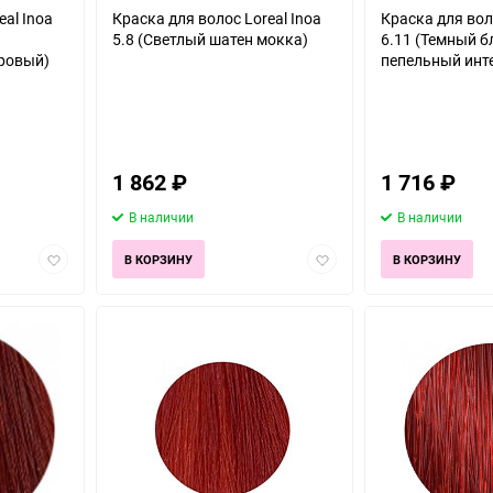
eal Inoa
Краска для волос Loreal Inoa
Краска для воло
5.8 (Светлый шатен мокка)
6.11 (Темный 
ровый)
пепельный инт
1 862
₽
1 716
₽
В наличии
В наличии
Добавить
Добавить
В КОРЗИНУ
В КОРЗИНУ
в
в
избранное
избранное