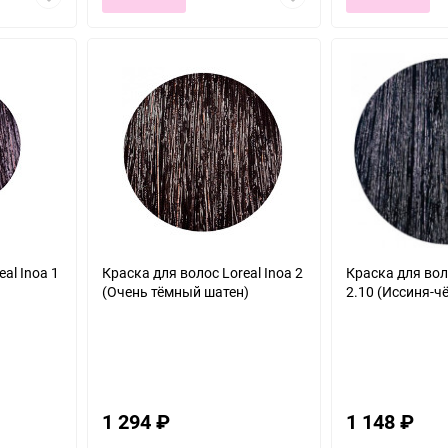
в
в
избранное
избранное
al Inoa 1
Краска для волос Loreal Inoa 2
Краска для воло
(Очень тёмный шатен)
2.10 (Иссиня-ч
1 294
₽
1 148
₽