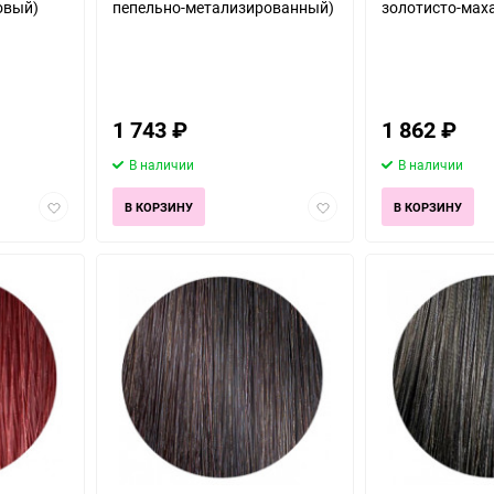
овый)
пепельно-метализированный)
золотисто-мах
1 743
₽
1 862
₽
В наличии
В наличии
Добавить
Добавить
В КОРЗИНУ
В КОРЗИНУ
в
в
избранное
избранное