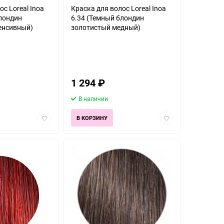
с Loreal Inoa
Краска для волос Loreal Inoa
блондин
6.34 (Темный блондин
енсивный)
золотистый медный)
1 294
₽
В наличии
Добавить
Добавить
В КОРЗИНУ
в
в
избранное
избранное