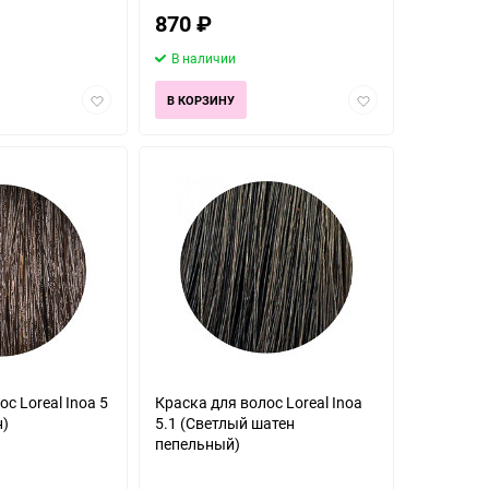
870
₽
В наличии
Добавить
Добавить
В КОРЗИНУ
в
в
избранное
избранное
с Loreal Inoa 5
Краска для волос Loreal Inoa
н)
5.1 (Светлый шатен
пепельный)