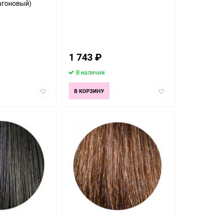
агоновый)
1 743
₽
В наличии
Добавить
Добавить
В КОРЗИНУ
в
в
избранное
избранное