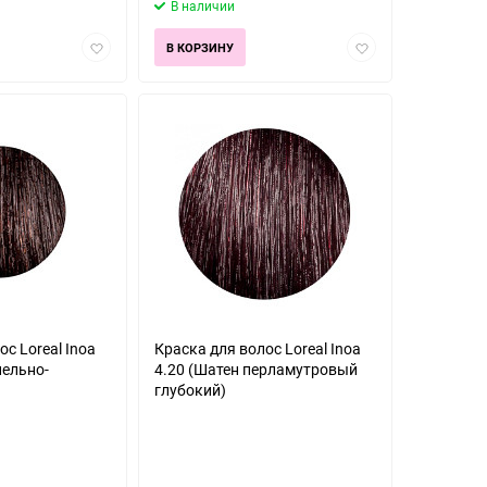
В наличии
Добавить
Добавить
В КОРЗИНУ
в
в
избранное
избранное
с Loreal Inoa
Краска для волос Loreal Inoa
пельно-
4.20 (Шатен перламутровый
глубокий)