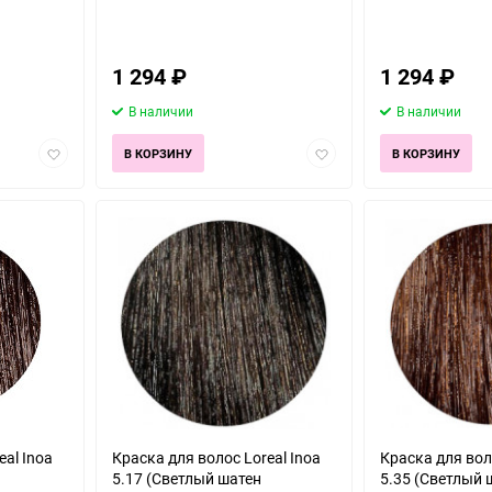
1 294
₽
1 294
₽
В наличии
В наличии
Добавить
Добавить
В КОРЗИНУ
В КОРЗИНУ
в
в
избранное
избранное
eal Inoa
Краска для волос Loreal Inoa
Краска для воло
5.17 (Светлый шатен
5.35 (Светлый 