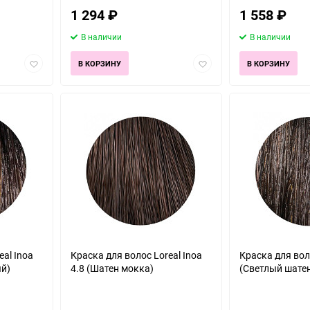
1 294
₽
1 558
₽
В наличии
В наличии
Добавить
Добавить
В КОРЗИНУ
В КОРЗИНУ
в
в
избранное
избранное
eal Inoa
Краска для волос Loreal Inoa
Краска для воло
ый)
4.8 (Шатен мокка)
(Светлый шате