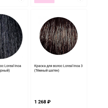
в
в
избранное
избранное
с Loreal Inoa
Краска для волос Loreal Inoa 3
ёрный)
(Тёмный шатен)
1 268
₽