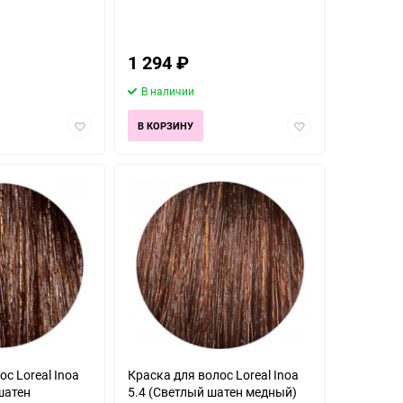
1 294
₽
В наличии
Добавить
Добавить
В КОРЗИНУ
в
в
избранное
избранное
с Loreal Inoa
Краска для волос Loreal Inoa
шатен
5.4 (Светлый шатен медный)