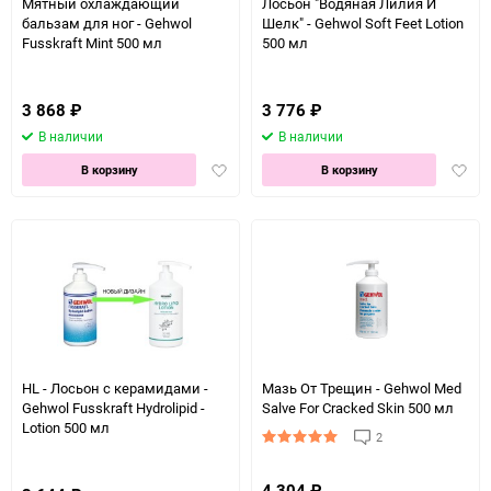
Мятный охлаждающий
Лосьон "Водяная Лилия И
бальзам для ног - Gehwol
Шелк" - Gehwol Soft Feet Lotion
Fusskraft Mint 500 мл
500 мл
3 868
₽
3 776
₽
В наличии
В наличии
Добавить
Доба
В корзину
В корзину
в
в
избранное
избра
HL - Лосьон с керамидами -
Мазь От Трещин - Gehwol Med
Gehwol Fusskraft Hydrolipid -
Salve For Cracked Skin 500 мл
Lotion 500 мл
2
4 304
₽