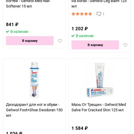
ногтей - Gehwol Med Nail
на ногах - Gehwol Leg Balm 125
Softener 15 мл
мл
1
841
₽
1 202
₽
В наличии
В наличии
Добавить
В корзину
Доба
В корзину
в
в
избранное
избра
Дезодорант для ног и обуви -
Мазь От Трещин - Gehwol Med
Gehwol Foot+Shoe Deodoran 150
Salve For Cracked Skin 125 мл
мл
1 584
₽
1 026
₽