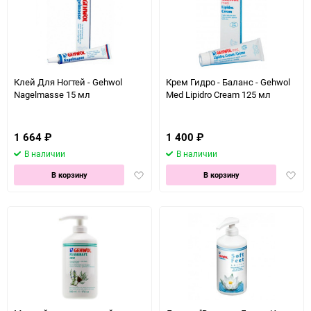
Клей Для Ногтей - Gehwol
Крем Гидро - Баланс - Gehwol
Nagelmasse 15 мл
Med Lipidro Cream 125 мл
1 664
₽
1 400
₽
В наличии
В наличии
Добавить
Доба
В корзину
В корзину
в
в
избранное
избра