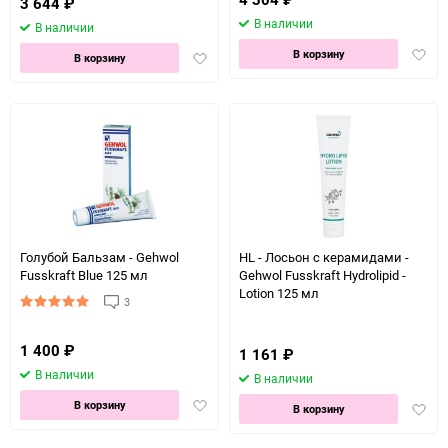
3 644
₽
В наличии
В наличии
Доба
В корзину
Добавить
В корзину
в
в
избра
избранное
Голубой Бальзам - Gehwol
HL - Лосьон с керамидами -
Fusskraft Blue 125 мл
Gehwol Fusskraft Hydrolipid -
Lotion 125 мл
3
1 400
₽
1 161
₽
В наличии
В наличии
Добавить
В корзину
Доба
В корзину
в
в
избранное
избра