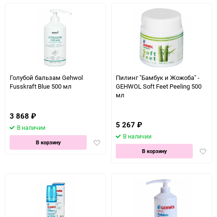
Голубой бальзам Gehwol
Пилинг "Бамбук и Жожоба" -
Fusskraft Blue 500 мл
GEHWOL Soft Feet Peeling 500
мл
3 868
₽
5 267
₽
В наличии
В наличии
Добавить
В корзину
Доба
в
В корзину
в
избранное
избра