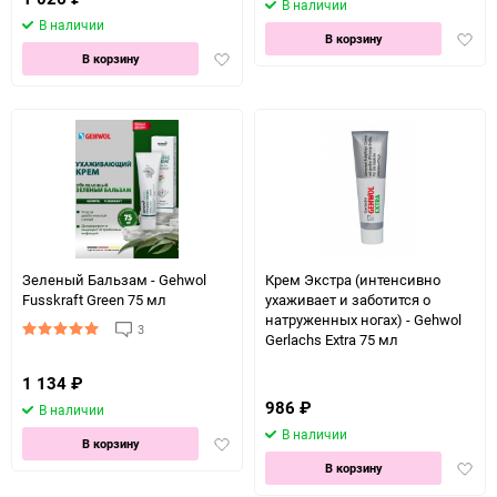
В наличии
В наличии
Доба
В корзину
Добавить
в
В корзину
в
избра
избранное
Зеленый Бальзам - Gehwol
Крем Экстра (интенсивно
Fusskraft Green 75 мл
ухаживает и заботится о
натруженных ногах) - Gehwol
3
Gerlachs Extra 75 мл
1 134
₽
986
₽
В наличии
В наличии
Добавить
В корзину
в
Доба
В корзину
избранное
в