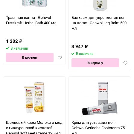
Травяная ванна - Gehwol
Бальзам для укрепления вен
Fusskraft Herbal Bath 400 мл
на ногах - Gehwol Leg Balm 500
мл
1 202
₽
3 947
₽
В наличии
В наличии
Добавить
В корзину
Доба
в
В корзину
в
избранное
избра
Шелковый крем Молоко и мед
Крем для уставших ног -
с гиалуроновой кислотой -
Gehwol Gerlachs Footcream 75
Gehwol Soft Feet Creme 125 мл
мл