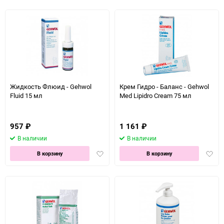
избра
Жидкость Флюид - Gehwol
Крем Гидро - Баланс - Gehwol
Fluid 15 мл
Med Lipidro Cream 75 мл
957
₽
1 161
₽
В наличии
В наличии
Добавить
Доба
В корзину
В корзину
в
в
избранное
избра