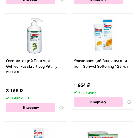
в
в
избранное
избра
Оживляющий Бальзам -
Ухаживающий бальзам для
Gehwol Fusskraft Leg Vitality
ног - Gehwol Softening 125 мл
500 мл
1 664
₽
3 155
₽
В наличии
В наличии
Доба
В корзину
Добавить
в
В корзину
в
избра
избранное