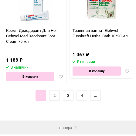
Крем - Дезодорант Для Ног -
Травяная ванна - Gehwol
Gehwol Med Deodorant Foot
Fusskraft Herbal Bath 10*20 мл
Cream 75 мл
1 067
₽
1 188
₽
В наличии
В наличии
Доба
В корзину
Добавить
в
В корзину
в
избра
избранное
1
2
3
4
→
наверх