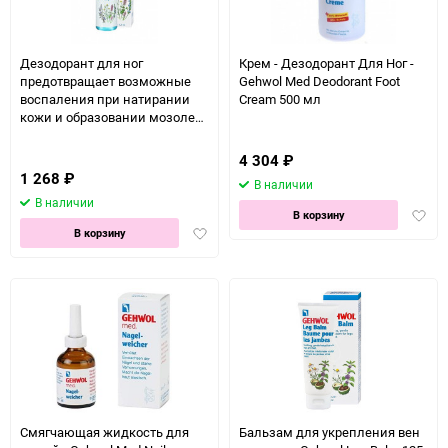
Дезодорант для ног
Крем - Дезодорант Для Ног -
предотвращает возможные
Gehwol Med Deodorant Foot
воспаления при натирании
Cream 500 мл
кожи и образовании мозолей
- Gehwol Caring Footdeo 150 мл
4 304
₽
1 268
₽
В наличии
В наличии
Доба
В корзину
Добавить
в
В корзину
в
избра
избранное
Смягчающая жидкость для
Бальзам для укрепления вен