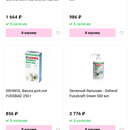
1 664
₽
986
₽
В наличии
В наличии
Добавить
Доба
В корзину
В корзину
в
в
избранное
избра
GEHWOL Ванна для ног
Зеленый бальзам - Gehwol
FUSSBAD 250 г
Fusskraft Green 500 мл
856
₽
3 776
₽
В наличии
В наличии
Добавить
Доба
В корзину
В корзину