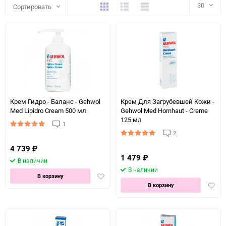
Плитка
Подробно
Компактно
30
Сортировать
30
60
90
150
Крем Гидро - Баланс - Gehwol
Крем Для Загрубевшей Кожи -
Med Lipidro Cream 500 мл
Gehwol Med Hornhaut - Creme
125 мл
1
2
4 739
₽
1 479
₽
В наличии
В наличии
Добавить
В корзину
Доба
в
В корзину
в
избранное
избра