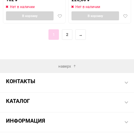
Нет в наличии
Нет в наличии
Добавить
Доба
В корзину
В корзину
в
в
избранное
избра
1
2
→
наверх
КОНТАКТЫ
КАТАЛОГ
ИНФОРМАЦИЯ