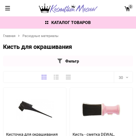
0
КАТАЛОГ ТОВАРОВ
Главная
Расходные материалы
Кисть для окрашивания
Фильтр
Плитка
Подробно
Компактно
30
30
60
90
150
Кисточка для окрашивания
Кисть - сметка DEWAL,