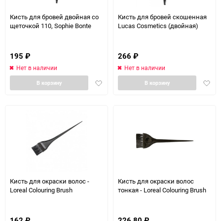
Кисть для бровей двойная со
Кисть для бровей скошенная
щеточкой 110, Sophie Bonte
Lucas Cosmetics (двойная)
195
₽
266
₽
Нет в наличии
Нет в наличии
Добавить
Доба
В корзину
В корзину
в
в
избранное
избра
Кисть для окраски волос -
Кисть для окраски волос
Loreal Colouring Brush
тонкая - Loreal Colouring Brush
162
₽
226,80
₽