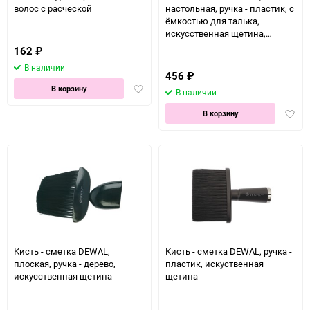
волос с расческой
настольная, ручка - пластик, с
ёмкостью для талька,
искусственная щетина,
цветная
162
₽
В наличии
456
₽
Добавить
В корзину
В наличии
в
Доба
избранное
В корзину
в
избра
Кисть - сметка DEWAL,
Кисть - сметка DEWAL, ручка -
плоская, ручка - дерево,
пластик, искуственная
искусственная щетина
щетина