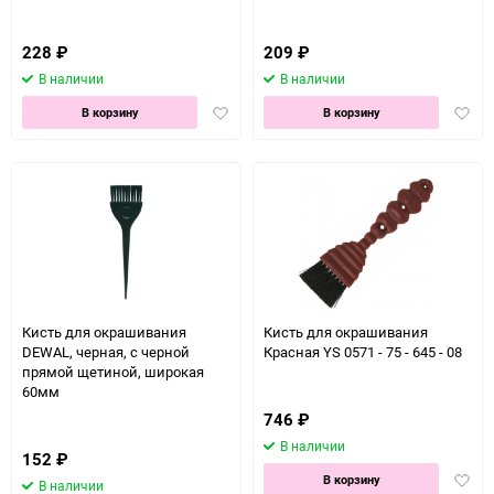
228
₽
209
₽
В наличии
В наличии
Добавить
Доба
В корзину
В корзину
в
в
избранное
избра
Кисть для окрашивания
Кисть для окрашивания
DEWAL, черная, с черной
Красная YS 0571 - 75 - 645 - 08
прямой щетиной, широкая
60мм
746
₽
В наличии
152
₽
Доба
В корзину
В наличии