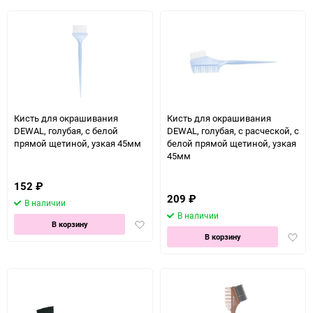
избранное
избра
Кисть для окрашивания
Кисть для окрашивания
DEWAL, голубая, с белой
DEWAL, голубая, с расческой, с
прямой щетиной, узкая 45мм
белой прямой щетиной, узкая
45мм
152
₽
209
₽
В наличии
В наличии
Добавить
В корзину
Доба
в
В корзину
в
избранное
избра