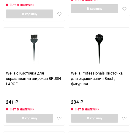
Нет в наличии
Доба
В корзину
Добавить
в
В корзину
в
избра
избранное
Wella c Кисточка для
Wella Professionals Кисточка
окрашивания широкая BRUSH
для окрашивания Brush,
LARGE
фигурная
241
₽
234
₽
Нет в наличии
Нет в наличии
Добавить
Доба
В корзину
В корзину
в
в
избранное
избра