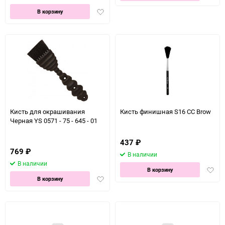
в
Добавить
избра
В корзину
в
избранное
Кисть для окрашивания
Кисть финишная S16 CC Brow
Черная YS 0571 - 75 - 645 - 01
437
₽
769
₽
В наличии
В наличии
Доба
В корзину
Добавить
в
В корзину
в
избра
избранное