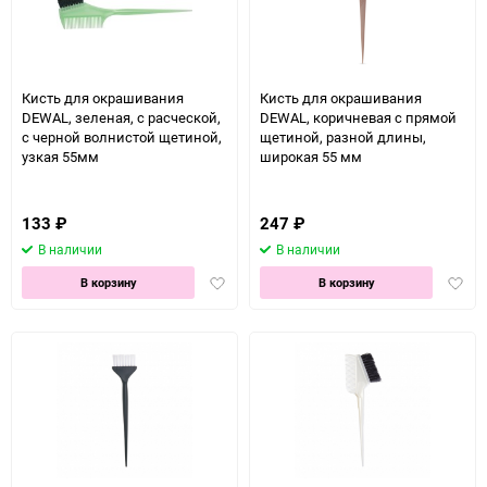
Кисть для окрашивания
Кисть для окрашивания
DEWAL, зеленая, с расческой,
DEWAL, коричневая с прямой
с черной волнистой щетиной,
щетиной, разной длины,
узкая 55мм
широкая 55 мм
133
₽
247
₽
В наличии
В наличии
Добавить
Доба
В корзину
В корзину
в
в
избранное
избра