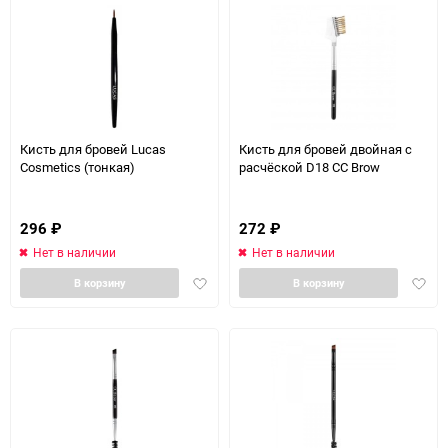
Кисть для бровей Lucas
Кисть для бровей двойная с
Cosmetics (тонкая)
расчёской D18 CC Brow
296
₽
272
₽
Нет в наличии
Нет в наличии
Добавить
Доба
В корзину
В корзину
в
в
избранное
избра