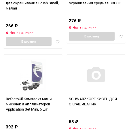
для окрашивания Brush Small,
окрашивания средняя BRUSH
малая
276
₽
266
₽
Нет в наличии
Нет в наличии
Доба
В корзину
Добавить
в
В корзину
в
избра
избранное
RefectoCil Комплект мини
SCHWARZKOPF КИСТЬ ДЛЯ
мисочек и аппликаторов
ОКРАШИВАНИЯ
Application Set Mini, 5 шт
58
₽
392
₽
Нет в наличии