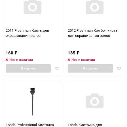
2011 Freshman Кисть для
2012 Freshman Комбо - кисть
окрашивания волос
для окрашивания волос
160
₽
185
₽
Нет в наличии
Нет в наличии
Добавить
Доба
В корзину
В корзину
в
в
избранное
избра
Londa Professional Кисточка
Londa Кисточка для