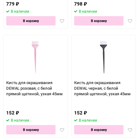
779
₽
798
₽
В наличии
В наличии
Добавить
Доба
В корзину
В корзину
в
в
избранное
избра
Кисть для окрашивания
Кисть для окрашивания
DEWAL розовая, с белой
DEWAL черная, с белой
прямой щетиной, узкая 45мм
прямой щетиной, узкая 45мм
152
₽
152
₽
В наличии
В наличии
Добавить
Доба
В корзину
В корзину
в
в