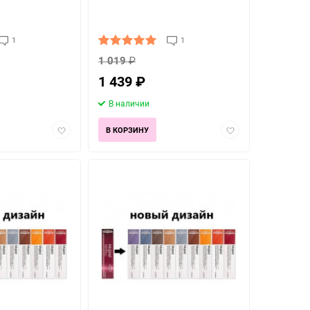
1
1
1 019
₽
1 439
₽
В наличии
Добавить
Добавить
В КОРЗИНУ
в
в
избранное
избранное