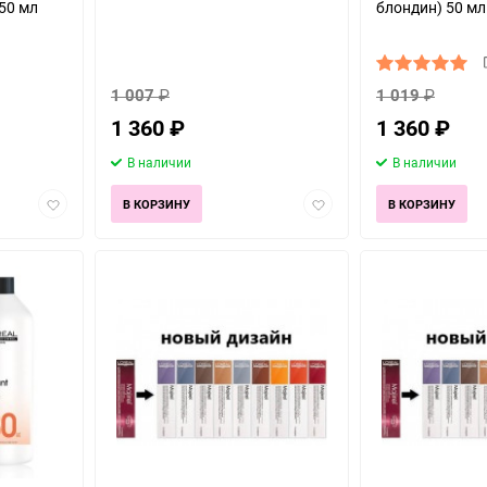
50 мл
блондин) 50 мл
1 007
₽
1 019
₽
1 360
₽
1 360
₽
В наличии
В наличии
Добавить
Добавить
В КОРЗИНУ
В КОРЗИНУ
в
в
избранное
избранное