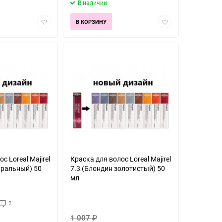
В наличии
Добавить
Добавить
В КОРЗИНУ
в
в
избранное
избранное
с Loreal Majirel
Краска для волос Loreal Majirel
уральный) 50
7.3 (Блондин золотистый) 50
мл
2
1 007
₽