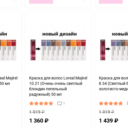
в
в
избранное
избранное
al Majirel
Краска для волос Loreal Majirel
Краска для воло
50 мл
10.21 (Очень-очень светлый
8.34 (Светлый 
блондин пепельный
золотисто-мед
радужный) 50 мл
1
1 019
₽
1 019
₽
1 360
₽
1 439
₽