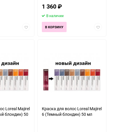
1 360
₽
В наличии
Добавить
Добавить
В КОРЗИНУ
в
в
избранное
избранное
с Loreal Majirel
Краска для волос Loreal Majirel
ый блондин) 50
6 (Темный блондин) 50 мл