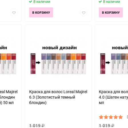
В наличии
В наличии
Добавить
Добавить
В КОРЗИНУ
В КОРЗИНУ
в
в
избранное
избранное
al Majirel
Краска для волос Loreal Majirel
Краска для воло
 блондин
6.3 (Золотистый темный
4.0 (Шатен нат
) 50 мл
блондин)
мл
1 019
₽
1 019
₽