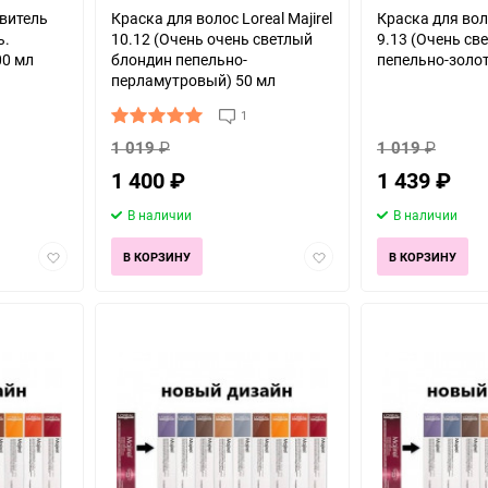
явитель
Краска для волос Loreal Majirel
Краска для воло
ь.
10.12 (Очень очень светлый
9.13 (Очень св
00 мл
блондин пепельно-
пепельно-золо
перламутровый) 50 мл
1
1 019
₽
1 019
₽
1 400
₽
1 439
₽
В наличии
В наличии
Добавить
Добавить
В КОРЗИНУ
В КОРЗИНУ
в
в
избранное
избранное