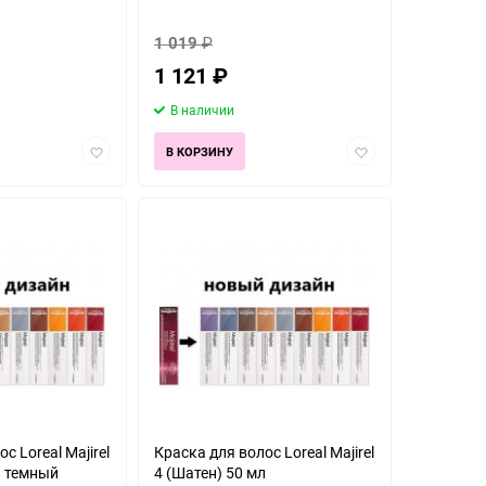
1 019
₽
1 121
₽
В наличии
Добавить
Добавить
В КОРЗИНУ
в
в
избранное
избранное
с Loreal Majirel
Краска для волос Loreal Majirel
й темный
4 (Шатен) 50 мл