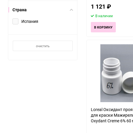
1 121
₽
Страна
В наличии
Испания
В КОРЗИНУ
очистить
Loreal Оксидант про
для краски Мажирел
Oxydant Creme 6% 60