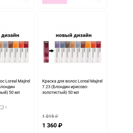
в
в
избранное
избранное
с Loreal Majirel
Краска для волос Loreal Majirel
блондин
7.23 (Блондин ирисово-
ный) 50 мл
золотистый) 50 мл
1
1 019
₽
1 360
₽