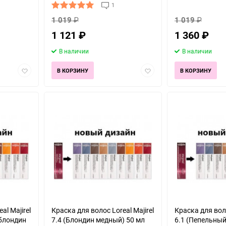
1
1 019
₽
1 019
₽
1 121
₽
1 360
₽
В наличии
В наличии
Добавить
Добавить
В КОРЗИНУ
В КОРЗИНУ
в
в
избранное
избранное
al Majirel
Краска для волос Loreal Majirel
Краска для воло
 блондин
7.4 (Блондин медный) 50 мл
6.1 (Пепельны