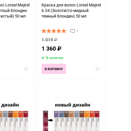
с Loreal Majirel
Краска для волос Loreal Majirel
етлый блондин
6.34 (Золотисто-медный
тистый) 50 мл
темный блондин) 50 мл
1
1 019
₽
1 360
₽
В наличии
Добавить
Добавить
В КОРЗИНУ
в
в
избранное
избранное