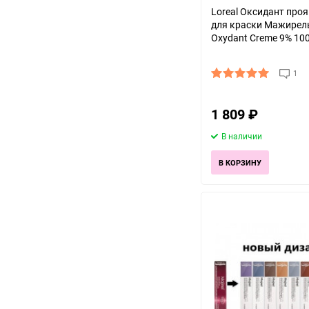
Loreal Оксидант про
для краски Мажирел
Oxydant Creme 9% 10
1
1 809
₽
В наличии
В КОРЗИНУ