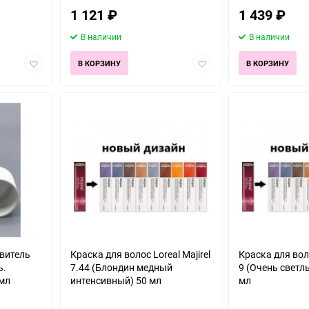
1 121
₽
1 439
₽
В наличии
В наличии
Добавить
Добавить
В КОРЗИНУ
В КОРЗИНУ
в
в
избранное
избранное
явитель
Краска для волос Loreal Majirel
Краска для воло
ь.
7.44 (Блондин медный
9 (Очень светл
 мл
интенсивный) 50 мл
мл