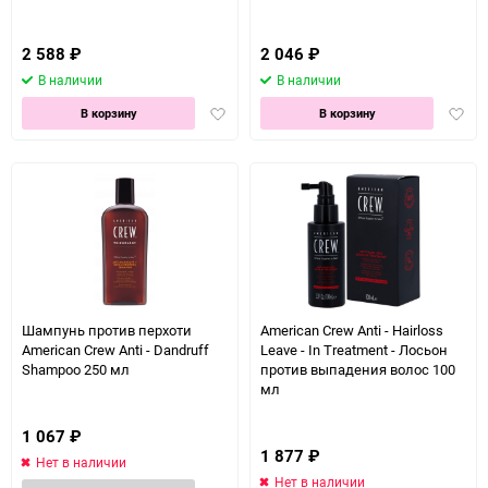
2 588
₽
2 046
₽
В наличии
В наличии
Добавить
Доба
В корзину
В корзину
в
в
избранное
избра
Шампунь против перхоти
American Crew Anti - Hairloss
American Crew Anti - Dandruff
Leave - In Treatment - Лосьон
Shampoo 250 мл
против выпадения волос 100
мл
1 067
₽
1 877
₽
Нет в наличии
Нет в наличии