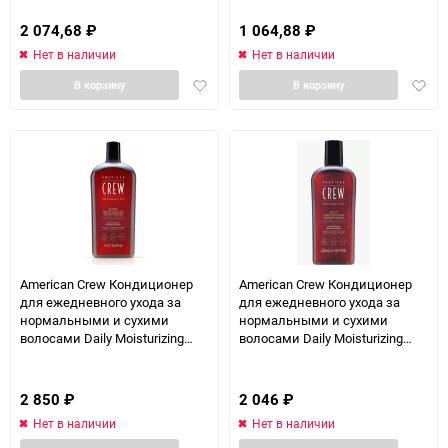
2 074,68
₽
1 064,88
₽
Нет в наличии
Нет в наличии
Добавить
Доба
В корзину
В корзину
в
в
избранное
избра
American Crew Кондиционер
American Crew Кондиционер
для ежедневного ухода за
для ежедневного ухода за
нормальными и сухими
нормальными и сухими
волосами Daily Moisturizing
волосами Daily Moisturizing
Conditioner 1000 мл
Conditioner 250 мл
2 850
₽
2 046
₽
Нет в наличии
Нет в наличии