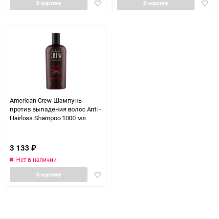
Добавить
Доба
В корзину
В корзину
в
в
избранное
избра
American Crew Шампунь
против выпадения волос Anti -
Hairloss Shampoo 1000 мл
3 133
₽
Нет в наличии
Добавить
В корзину
в
избранное