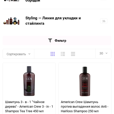
бородой
Styling — Линия для укладки и
36
стайлинга
Фильтр
Плитка
Подробно
Компактно
30
Сортировать
30
60
90
150
Шампунь 3 - в - 1 "Чайное
American Crew Шампунь
дерево" - American Crew 3 - in - 1
против выпадения волос Anti -
Shampoo Tea Tree 450 мл
Hairloss Shampoo 250 мл