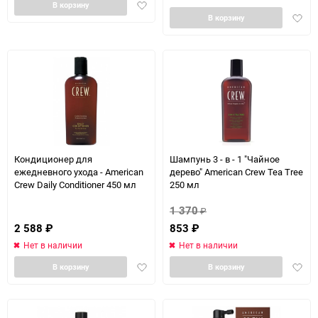
Добавить
В корзину
Доба
в
В корзину
в
избранное
избра
Кондиционер для
Шампунь 3 - в - 1 "Чайное
ежедневного ухода - American
дерево" American Crew Tea Tree
Crew Daily Conditioner 450 мл
250 мл
1 370
₽
2 588
₽
853
₽
Нет в наличии
Нет в наличии
Добавить
Доба
В корзину
В корзину
в
в
избранное
избра