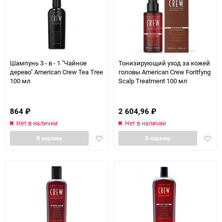
Шампунь 3 - в - 1 "Чайное
Тонизирующий уход за кожей
дерево" American Crew Tea Tree
головы American Crew Foritfyng
100 мл
Scalp Treatment 100 мл
864
₽
2 604,96
₽
Нет в наличии
Нет в наличии
Добавить
Доба
В корзину
В корзину
в
в
избранное
избра