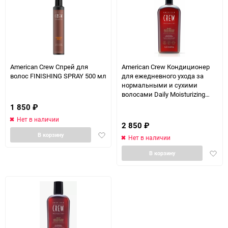
American Crew Спрей для
American Crew Кондиционер
волос FINISHING SPRAY 500 мл
для ежедневного ухода за
нормальными и сухими
волосами Daily Moisturizing
Conditioner 1000 мл
1 850
₽
Нет в наличии
2 850
₽
Добавить
В корзину
Нет в наличии
в
Доба
избранное
В корзину
в
избра