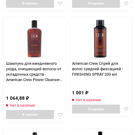
Добавить
Доба
В корзину
В корзину
в
в
избранное
избра
Шампунь для ежедневного
American Crew Спрей для
ухода, очищающий волосы от
волос средней фиксацией -
укладочных средств -
FINISHING SPRAY 200 мл
American Crew Power Cleanser
Style Remover 450 мл
1 001
₽
1 064,88
₽
Нет в наличии
Нет в наличии
Доба
В корзину
Добавить
в
В корзину
в
избра
избранное