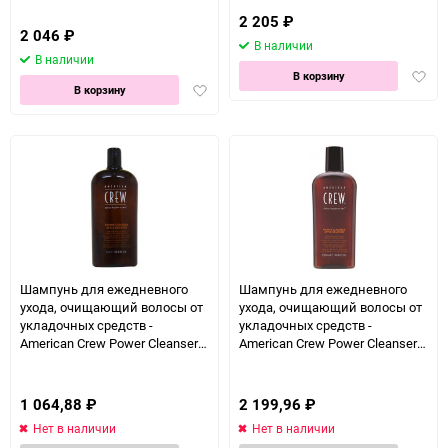
2 205
₽
2 046
₽
В наличии
В наличии
Доба
В корзину
Добавить
В корзину
в
в
избра
избранное
Шампунь для ежедневного
Шампунь для ежедневного
ухода, очищающий волосы от
ухода, очищающий волосы от
укладочных средств -
укладочных средств -
American Crew Power Cleanser
American Crew Power Cleanser
Style Remover 1000 мл
Style Remover 250 мл
1 064,88
₽
2 199,96
₽
Нет в наличии
Нет в наличии