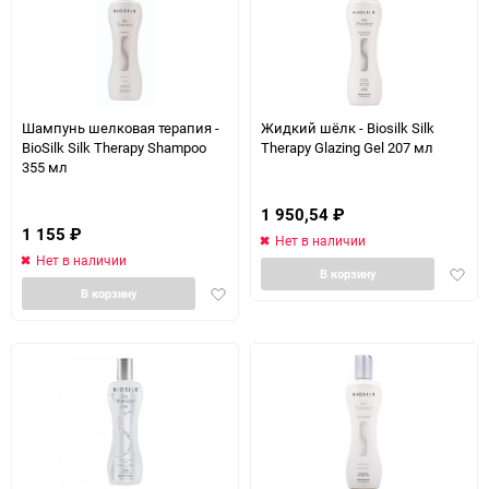
Шампунь шелковая терапия -
Жидкий шёлк - Biosilk Silk
BioSilk Silk Therapy Shampoo
Therapy Glazing Gel 207 мл
355 мл
1 950,54
₽
1 155
₽
Нет в наличии
Нет в наличии
Доба
В корзину
Добавить
в
В корзину
в
избра
избранное