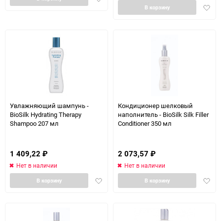
Доба
в
В корзину
в
избранное
избра
Увлажняющий шампунь -
Кондиционер шелковый
BioSilk Hydrating Therapy
наполнитель - BioSilk Silk Filler
Shampoo 207 мл
Conditioner 350 мл
1 409,22
₽
2 073,57
₽
Нет в наличии
Нет в наличии
Добавить
Доба
В корзину
В корзину
в
в
избранное
избра