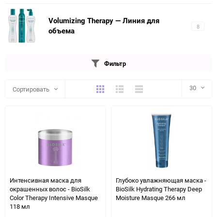
Volumizing Therapy — Линия для
8
объема
Фильтр
Плитка
Подробно
Компактно
30
Сортировать
30
60
90
150
Интенсивная маска для
Глубоко увлажняющая маска -
окрашенных волос - BioSilk
BioSilk Hydrating Therapy Deep
Color Therapy Intensive Masque
Moisture Masque 266 мл
118 мл