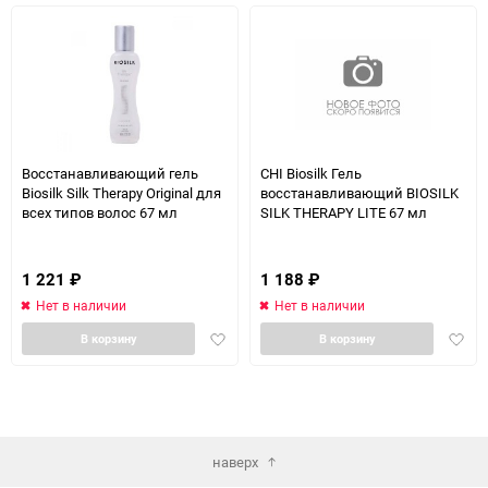
Восстанавливающий гель
CHI Biosilk Гель
Biosilk Silk Therapy Original для
восстанавливающий BIOSILK
всех типов волос 67 мл
SILK THERAPY LITE 67 мл
1 221
₽
1 188
₽
Нет в наличии
Нет в наличии
Добавить
Доба
В корзину
В корзину
в
в
избранное
избра
наверх