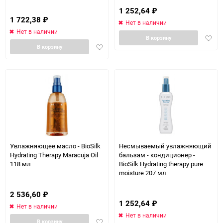
1 252,64
₽
1 722,38
₽
Нет в наличии
Нет в наличии
Доба
В корзину
Добавить
в
В корзину
в
избра
избранное
Увлажняющее масло - BioSilk
Несмываемый увлажняющий
Hydrating Therapy Maracuja Oil
бальзам - кондиционер -
118 мл
BioSilk Hydrating therapy pure
moisture 207 мл
2 536,60
₽
1 252,64
₽
Нет в наличии
Нет в наличии
Добавить
В корзину