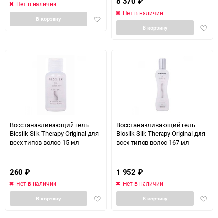
8 370
₽
Нет в наличии
Нет в наличии
Добавить
В корзину
Доба
в
В корзину
в
избранное
избра
Восстанавливающий гель
Восстанавливающий гель
Biosilk Silk Therapy Original для
Biosilk Silk Therapy Original для
всех типов волос 15 мл
всех типов волос 167 мл
260
₽
1 952
₽
Нет в наличии
Нет в наличии
Добавить
Доба
В корзину
В корзину
в
в
избранное
избра