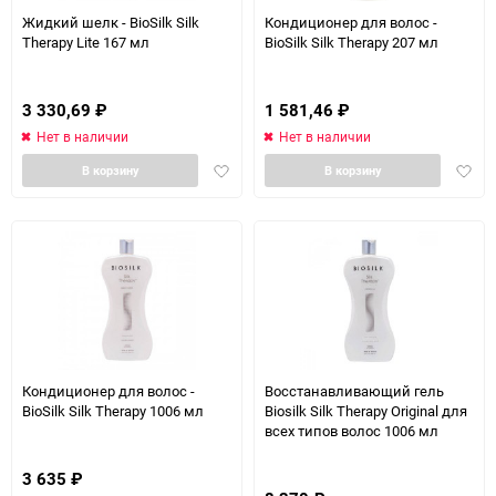
Жидкий шелк - BioSilk Silk
Кондиционер для волос -
Therapy Lite 167 мл
BioSilk Silk Therapy 207 мл
3 330,69
₽
1 581,46
₽
Нет в наличии
Нет в наличии
Добавить
Доба
В корзину
В корзину
в
в
избранное
избра
Кондиционер для волос -
Восстанавливающий гель
BioSilk Silk Therapy 1006 мл
Biosilk Silk Therapy Original для
всех типов волос 1006 мл
3 635
₽