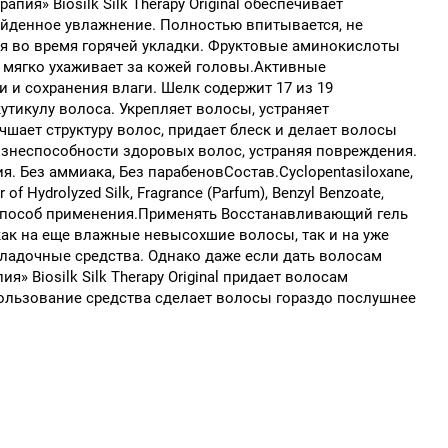
я» Biosilk Silk Therapy Original обеспечивает
ойденное увлажнение. Полностью впитывается, не
я во время горячей укладки. Фруктовые аминокислоты
, мягко ухаживает за кожей головы.Активные
 и сохранения влаги. Шелк содержит 17 из 19
утикулу волоса. Укрепляет волосы, устраняет
шает структуру волос, придает блеск и делает волосы
изнеспособности здоровых волос, устраняя повреждения.
. Без аммиака, Без парабеновСостав.Cyclopentasiloxane,
 of Hydrolyzed Silk, Fragrance (Parfum), Benzyl Benzoate,
Eugenol.Способ применения.Применять Восстанавливающий гель
 как на еще влажные невысохшие волосы, так и на уже
кладочные средства. Однако даже если дать волосам
 Biosilk Silk Therapy Original придает волосам
пользование средства сделает волосы гораздо послушнее