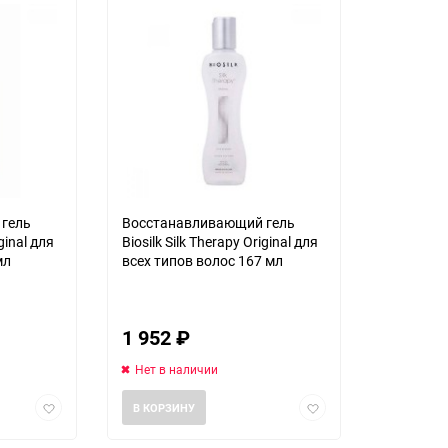
гель
Восстанавливающий гель
iginal для
Biosilk Silk Therapy Original для
мл
всех типов волос 167 мл
1 952
₽
Нет в наличии
Добавить
Добавить
В КОРЗИНУ
в
в
избранное
избранное