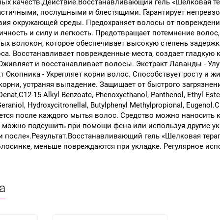
 качеств.Действие.Восстанавливающий гель «Шелковая терапи
ластичными, послушными и блестящими. Гарантирует непревз
вия окружающей среды. Предохраняет волосы от повреждени
чность и силу и легкость. Предотвращает потемнение волос
ых волокон, которое обеспечивает высокую степень задержки
са. Восстанавливает поврежденные места, создает гладкую к
живляет и восстанавливает волосы. Экстракт Лаванды - Улуч
 Окопника - Укрепляет корни волос. Способствует росту и ж
корни, устраняя выпадение. Защищает от быстрого загрязнения
enat,C12-15 Alkyl Benzoate, Phenoxyethanol, Panthenol, Ethyl Ester
ol, Geraniol, Hydroxycitronellal, Butylphenyl Methylpropional, 
ендуется после каждого мытья волос. Средство можно наносить
ы можно подсушить при помощи фена или используя другие у
 после».Результат.Восстанавливающий гель «Шелковая терапия»
олосинке, меньше повреждаются при укладке. Регулярное ис
а