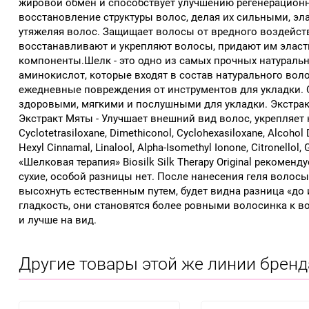
жировой обмен и способствует улучшению регенерационных
восстановление структуры волос, делая их сильными, э
утяжеляя волос. Защищает волосы от вредного воздейст
восстанавливают и укрепляют волосы, придают им эласти
компоненты.Шелк - это одно из самых прочных натуральн
аминокислот, которые входят в состав натурального воло
ежедневные повреждения от инструментов для укладки. О
здоровыми, мягкими и послушными для укладки. Экстракт
Экстракт Мяты - Улучшает внешний вид волос, укрепляет 
Cyclotetrasiloxane, Dimethiconol, Cyclohexasiloxane, Alcohol D
Hexyl Cinnamal, Linalool, Alpha-Isomethyl Ionone, Citronell
«Шелковая терапия» Biosilk Silk Therapy Original реком
сухие, особой разницы нет. После нанесения геля волос
высохнуть естественным путем, будет видна разница «до и
гладкость, они становятся более ровными волосинка к в
и лучше на вид.
Другие товары этой же линии бренд