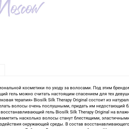
ональной косметики по уходу за волосами. Под этим брендом
щий гель можно считать настоящим спасением для тех девуш
вая терапия» Biosilk Silk Therapy Original состоит из нату
елать волосы очень послушными, придать им недостающий бл
осстанавливающий гель Biosilk Silk Therapy Original на вла
аметить насколько волосы станут блестящими, эластичными 
здействия окружающей среды. В состав восстанавливающего 