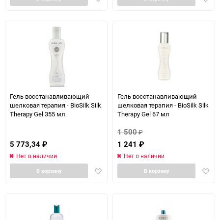
в
в
избранное
избра
Гель восстанавливающий
Гель восстанавливающий
шелковая терапия - BioSilk Silk
шелковая терапия - BioSilk Silk
Therapy Gel 355 мл
Therapy Gel 67 мл
1 500
₽
5 773,34
₽
1 241
₽
Нет в наличии
Нет в наличии
Добавить
Доба
В корзину
В корзину
в
в
избранное
избра