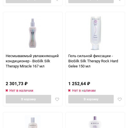
в
в
избранное
избра
Несмываемый увлажняющий
Гель сильной фиксации -
кондиционер - BioSilk Silk
BioSilk Silk Therapy Rock Hard
Therapy Miracle 167 мл
Gelee 150 мл
2 301,73
₽
1 252,64
₽
Нет в наличии
Нет в наличии
Добавить
Доба
В корзину
В корзину
в
в
избранное
избра