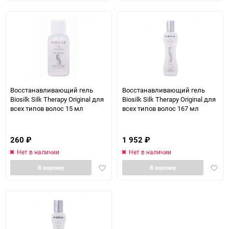
избранное
избра
Восстанавливающий гель
Восстанавливающий гель
Biosilk Silk Therapy Original для
Biosilk Silk Therapy Original для
всех типов волос 15 мл
всех типов волос 167 мл
260
₽
1 952
₽
Нет в наличии
Нет в наличии
Добавить
Доба
В корзину
В корзину
в
в
избранное
избра