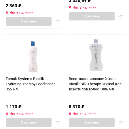
3 330,69
₽
2 363
₽
Нет в наличии
Нет в наличии
Доба
В корзину
Добавить
в
В корзину
в
избра
избранное
Farouk Systems Biosilk
Восстанавливающий гель
Hydrating Therapy Conditioner
Biosilk Silk Therapy Original для
355 мл
всех типов волос 1006 мл
1 170
₽
8 370
₽
Нет в наличии
Нет в наличии
Добавить
Доба
В корзину
В корзину
в
в