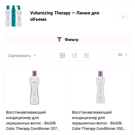
Volumizing Therapy — Линия для
8
объема
Фильтр
Плитка
Подробно
Компактно
30
Сортировать
30
60
90
150
Восстанавливающий
Восстанавливающий
кондиционер для
кондиционер для
окрашенных волос - BioSilk
окрашенных волос - BioSilk
Color Therapy Conditioner 207
Color Therapy Conditioner 355
мл
мл