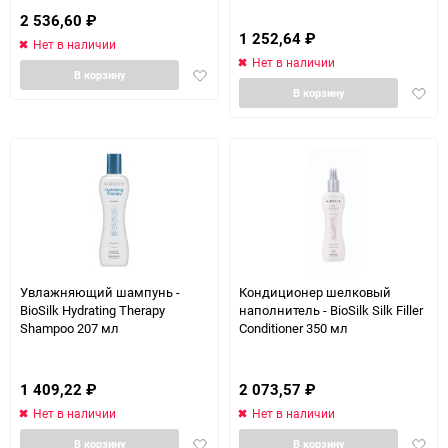
2 536,60
₽
1 252,64
₽
Нет в наличии
Нет в наличии
Добавить
В корзину
Доба
в
В корзину
в
избранное
избра
Увлажняющий шампунь -
Кондиционер шелковый
BioSilk Hydrating Therapy
наполнитель - BioSilk Silk Filler
Shampoo 207 мл
Conditioner 350 мл
1 409,22
₽
2 073,57
₽
Нет в наличии
Нет в наличии
Добавить
Доба
В корзину
В корзину