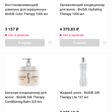
Восстанавливающий
Увлажняющий кондиционер
шампунь для окрашенных -
для волос - BioSilk Hydrating
BioSilk Color Therapy 1006 мл
Therapy 1006 мл
3 157
₽
4 370,83
₽
Нет в наличии
Нет в наличии
Добавить
Доба
В корзину
В корзину
в
в
избранное
избра
Бальзам кондиционер для
Жидкий шелк - BioSilk Silk
волос - BioSilk Silk Therapy
Therapy Lite 167 мл
Conditioning Balm 325 мл