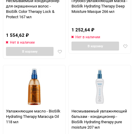
Несмываемый кондиционер
Глубоко увлажняющая маска -
для окрашенных волос -
BioSilk Hydrating Therapy Deep
BioSilk Color Therapy Lock &
Moisture Masque 266 мл
Protect 167 мл
1 252,64
₽
1 554,62
₽
Нет в наличии
Нет в наличии
Доба
В корзину
Добавить
в
В корзину
в
избра
избранное
Увлажняющее масло - BioSilk
Несмываемый увлажняющий
Hydrating Therapy Maracuja Oil
бальзам - кондиционер -
118 мл
BioSilk Hydrating therapy pure
moisture 207 мл