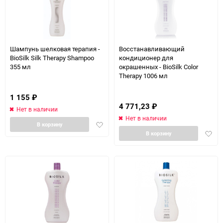
Шампунь шелковая терапия -
Восстанавливающий
BioSilk Silk Therapy Shampoo
кондиционер для
355 мл
окрашенных - BioSilk Color
Therapy 1006 мл
1 155
₽
4 771,23
₽
Нет в наличии
Нет в наличии
Добавить
В корзину
Доба
в
В корзину
в
избранное
избра