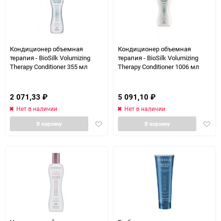
Кондиционер объемная
Кондиционер объемная
терапия - BioSilk Volumizing
терапия - BioSilk Volumizing
Therapy Conditioner 355 мл
Therapy Conditioner 1006 мл
2 071,33
₽
5 091,10
₽
Нет в наличии
Нет в наличии
Добавить
Доба
В корзину
В корзину
в
в
избранное
избра