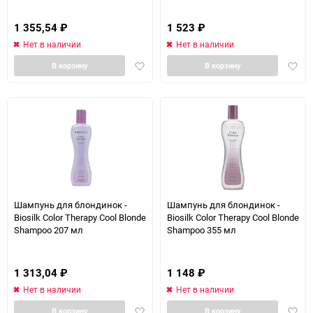
1 355,54
₽
1 523
₽
Нет в наличии
Нет в наличии
Добавить
Доба
В корзину
В корзину
в
в
избранное
избра
Шампунь для блондинок -
Шампунь для блондинок -
Biosilk Color Therapy Cool Blonde
Biosilk Color Therapy Cool Blonde
Shampoo 207 мл
Shampoo 355 мл
1 313,04
₽
1 148
₽
Нет в наличии
Нет в наличии
Добавить
Доба
В корзину
В корзину