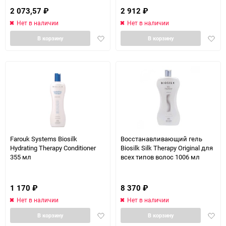
2 073,57
₽
2 912
₽
Нет в наличии
Нет в наличии
Добавить
Доба
В корзину
В корзину
в
в
избранное
избра
Farouk Systems Biosilk
Восстанавливающий гель
Hydrating Therapy Conditioner
Biosilk Silk Therapy Original для
355 мл
всех типов волос 1006 мл
1 170
₽
8 370
₽
Нет в наличии
Нет в наличии
Добавить
Доба
В корзину
В корзину
в
в