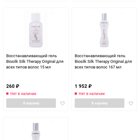
избранное
избра
Восстанавливающий гель
Восстанавливающий гель
Biosilk Silk Therapy Original для
Biosilk Silk Therapy Original для
всех типов волос 15 мл
всех типов волос 167 мл
260
₽
1 952
₽
Нет в наличии
Нет в наличии
Добавить
Доба
В корзину
В корзину
в
в
избранное
избра