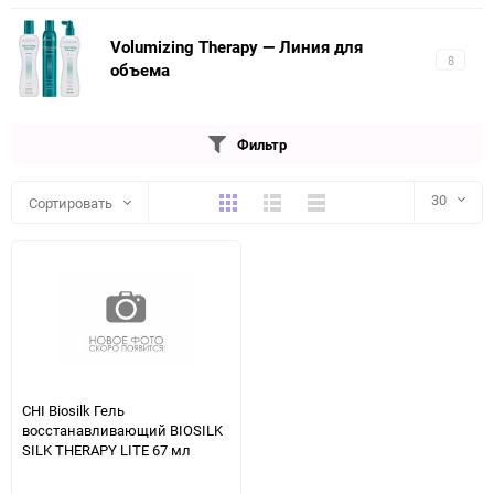
Volumizing Therapy — Линия для
8
объема
Фильтр
Плитка
Подробно
Компактно
30
Сортировать
30
60
90
150
CHI Biosilk Гель
восстанавливающий BIOSILK
SILK THERAPY LITE 67 мл