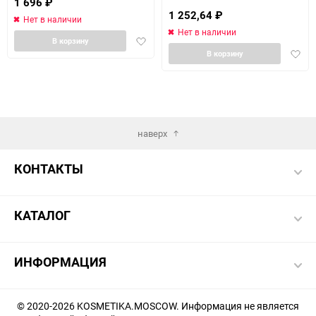
1 696
₽
1 252,64
₽
Нет в наличии
Нет в наличии
Добавить
В корзину
Доба
в
В корзину
в
избранное
избра
наверх
КОНТАКТЫ
КАТАЛОГ
ИНФОРМАЦИЯ
© 2020-2026 KOSMETIKA.MOSCOW. Информация не является