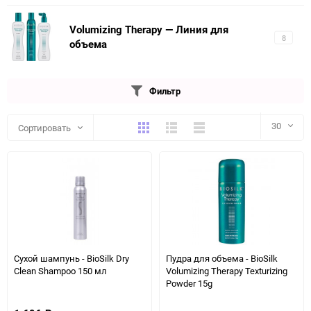
Volumizing Therapy — Линия для
8
объема
Фильтр
Плитка
Подробно
Компактно
30
Сортировать
30
60
90
150
Сухой шампунь - BioSilk Dry
Пудра для объема - BioSilk
Clean Shampoo 150 мл
Volumizing Therapy Texturizing
Powder 15g