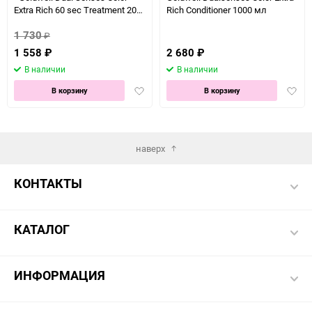
Extra Rich 60 sec Treatment 200
Rich Conditioner 1000 мл
мл
1 730
₽
1 558
₽
2 680
₽
В наличии
В наличии
Добавить
Доба
В корзину
В корзину
в
в
избранное
избра
наверх
КОНТАКТЫ
КАТАЛОГ
ИНФОРМАЦИЯ