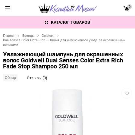
0
КАТАЛОГ ТОВАРОВ
Главная
Бренды
Goldwell
Dualsenses Color Extra Rich — Линия для интенсивного ухода за окрашенными
волосами
Увлажняющий шампунь для окрашенных
волос Goldwell Dual Senses Color Extra Rich
Fade Stop Shampoo 250 мл
Обзор
Отзывы (0)
Добав
в
избра