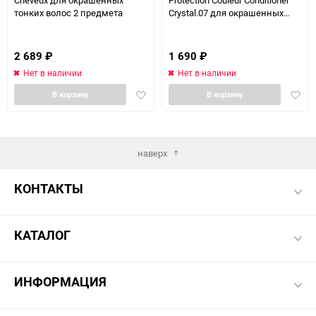
Cheveux для окрашенных
Protection Couleur Conditioner
тонких волос 2 предмета
Crystal.07 для окрашенных
волос 150 мл
2 689
₽
1 690
₽
Нет в наличии
Нет в наличии
Добавить
Доба
В корзину
В корзину
в
в
избранное
избра
наверх
КОНТАКТЫ
КАТАЛОГ
ИНФОРМАЦИЯ