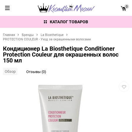
0
КАТАЛОГ ТОВАРОВ
Главная
Бренды
La Biosthetique
PROTECTION COULEUR - Уход за окрашенными волосами
Кондиционер La Biosthetique Conditioner
Protection Couleur для окрашенных волос
150 мл
Обзор
Отзывы (0)
Добав
в
избра