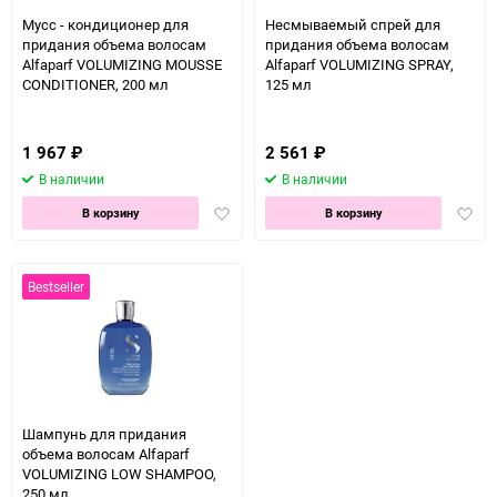
150
Мусс - кондиционер для
Несмываемый спрей для
придания объема волосам
придания объема волосам
Alfaparf VOLUMIZING MOUSSE
Alfaparf VOLUMIZING SPRAY,
CONDITIONER, 200 мл
125 мл
1 967
₽
2 561
₽
В наличии
В наличии
Добавить
Доба
В корзину
В корзину
в
в
избранное
избра
Bestseller
Шампунь для придания
объема волосам Alfaparf
VOLUMIZING LOW SHAMPOO,
250 мл