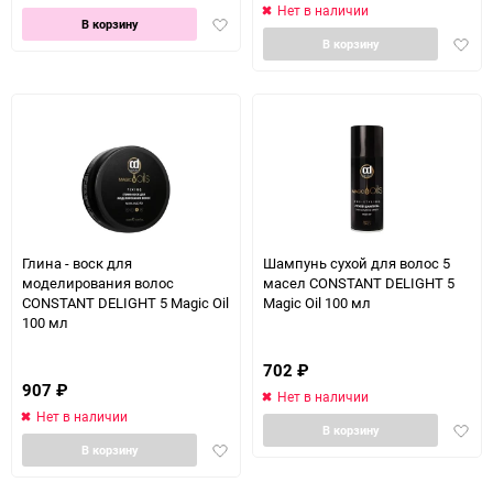
Нет в наличии
Добавить
В корзину
Доба
в
В корзину
в
избранное
избра
Глина - воск для
Шампунь сухой для волос 5
моделирования волос
масел CONSTANT DELIGHT 5
CONSTANT DELIGHT 5 Magic Oil
Magic Oil 100 мл
100 мл
702
₽
907
₽
Нет в наличии
Нет в наличии
Доба
В корзину
Добавить
в
В корзину
в
избра
избранное