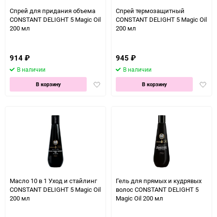
150
Спрей для придания объема
Спрей термозащитный
CONSTANT DELIGHT 5 Magic Oil
CONSTANT DELIGHT 5 Magic Oil
200 мл
200 мл
914
₽
945
₽
В наличии
В наличии
Добавить
Доба
В корзину
В корзину
в
в
избранное
избра
Масло 10 в 1 Уход и стайлинг
Гель для прямых и кудрявых
CONSTANT DELIGHT 5 Magic Oil
волос CONSTANT DELIGHT 5
200 мл
Magic Oil 200 мл