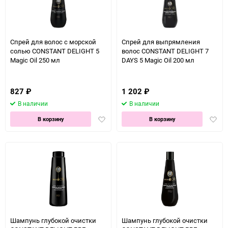
Спрей для волос с морской
Спрей для выпрямления
солью CONSTANT DELIGHT 5
волос CONSTANT DELIGHT 7
Magic Oil 250 мл
DAYS 5 Magic Oil 200 мл
827
₽
1 202
₽
В наличии
В наличии
Добавить
Доба
В корзину
В корзину
в
в
избранное
избра
Шампунь глубокой очистки
Шампунь глубокой очистки