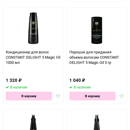
избра
Кондиционер для волос
Порошок для придания
CONSTANT DELIGHT 5 Magic Oil
объема волосам CONSTANT
1000 мл
DELIGHT 5 Magic Oil 5 гр
1 320
₽
1 040
₽
В наличии
В наличии
Добавить
Доба
В корзину
В корзину
в
в
избранное
избра