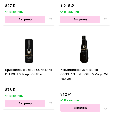
827
₽
1 215
₽
В наличии
В наличии
Добавить
Доба
В корзину
В корзину
в
в
избранное
избра
Кристаллы жидкие CONSTANT
Кондиционер для волос
DELIGHT 5 Magic Oil 80 мл
CONSTANT DELIGHT 5 Magic Oil
250 мл
878
₽
912
₽
В наличии
В наличии
Добавить
В корзину
Доба
в
В корзину
в
избранное