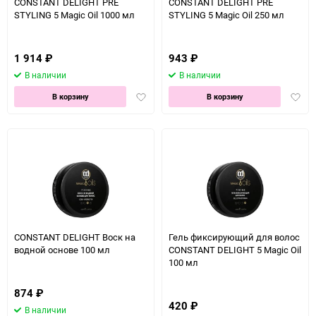
CONSTANT DELIGHT PRE
CONSTANT DELIGHT PRE
STYLING 5 Magic Oil 1000 мл
STYLING 5 Magic Oil 250 мл
1 914
₽
943
₽
В наличии
В наличии
Добавить
Доба
В корзину
В корзину
в
в
избранное
избра
CONSTANT DELIGHT Воск на
Гель фиксирующий для волос
водной основе 100 мл
CONSTANT DELIGHT 5 Magic Oil
100 мл
874
₽
420
₽
В наличии