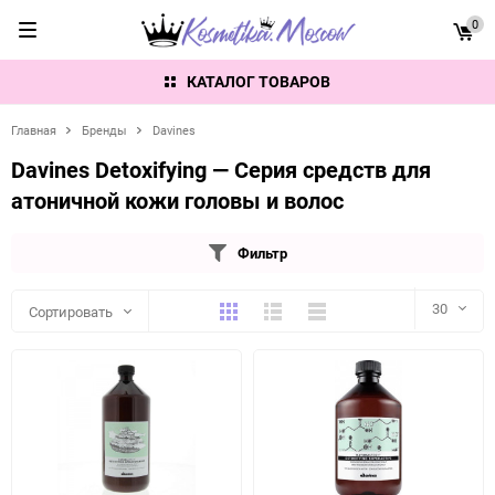
0
КАТАЛОГ ТОВАРОВ
Главная
Бренды
Davines
Davines Detoxifying — Серия средств для
атоничной кожи головы и волос
Фильтр
Плитка
Подробно
Компактно
30
Сортировать
30
60
90