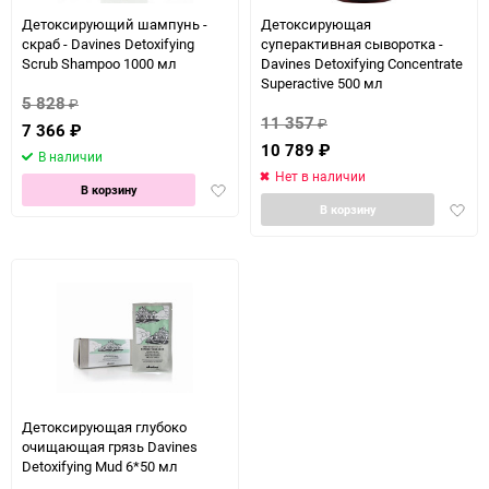
150
Детоксирующий шампунь -
Детоксирующая
скраб - Davines Detoxifying
суперактивная сыворотка -
Scrub Shampoo 1000 мл
Davines Detoxifying Concentrate
Superactive 500 мл
5 828
₽
11 357
₽
7 366
₽
10 789
₽
В наличии
Нет в наличии
Добавить
В корзину
Доба
в
В корзину
в
избранное
избра
Детоксирующая глубоко
очищающая грязь Davines
Detoxifying Mud 6*50 мл