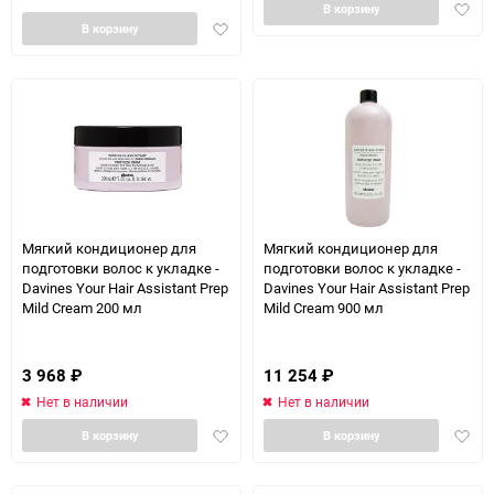
Доба
В корзину
Добавить
в
В корзину
в
избра
избранное
Мягкий кондиционер для
Мягкий кондиционер для
подготовки волос к укладке -
подготовки волос к укладке -
Davines Your Hair Assistant Prep
Davines Your Hair Assistant Prep
Mild Cream 200 мл
Mild Cream 900 мл
3 968
₽
11 254
₽
Нет в наличии
Нет в наличии
Добавить
Доба
В корзину
В корзину
в
в
избранное
избра