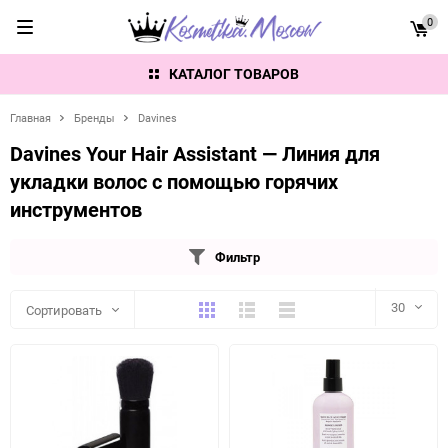
0
КАТАЛОГ ТОВАРОВ
Главная
Бренды
Davines
Davines Your Hair Assistant — Линия для
укладки волос с помощью горячих
инструментов
Фильтр
Плитка
Подробно
Компактно
30
Сортировать
30
60
90