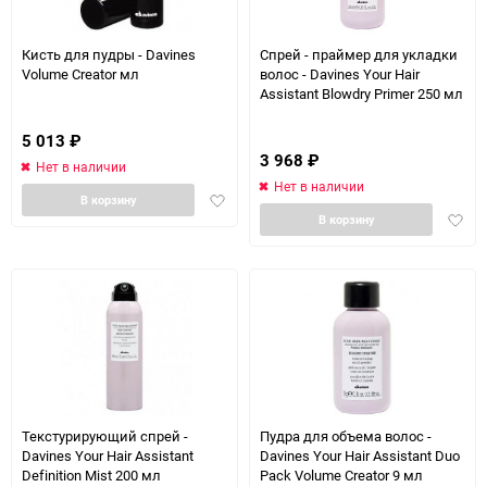
150
Кисть для пудры - Davines
Спрей - праймер для укладки
Volume Creator мл
волос - Davines Your Hair
Assistant Blowdry Primer 250 мл
5 013
₽
3 968
₽
Нет в наличии
Нет в наличии
Добавить
В корзину
Доба
в
В корзину
в
избранное
избра
Текстурирующий спрей -
Пудра для объема волос -
Davines Your Hair Assistant
Davines Your Hair Assistant Duo
Definition Mist 200 мл
Pack Volume Creator 9 мл