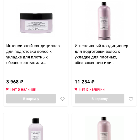
Интенсивный кондиционер
Интенсивный кондиционер
для подготовки волос к
для подготовки волос к
укладке для плотных,
укладке для плотных,
обезвоженных или
обезвоженных или
чувствительных
чувствительных
поврежденных волос - Davines
поврежденных волос - Davines
Your Hair Assistant Prep Rich
Your Hair Assistant Prep Rich
3 968
₽
11 254
₽
Balm 200 мл
Balm 900 мл
Нет в наличии
Нет в наличии
Добавить
Доба
В корзину
В корзину
в
в
избранное
избра