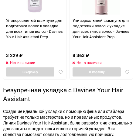
Универсальный шампунь для
Универсальный шампунь для
подготовки волос к укладке
подготовки волос к укладке
для всех типов волос - Davines
для всех типов волос - Davines
Your Hair Assistant Prep
Your Hair Assistant Prep
Shampoo 250 мл
Shampoo 900 мл
3 229
₽
8 363
₽
Нет в наличии
Нет в наличии
Добавить
Доба
В корзину
В корзину
в
в
избранное
избра
Безупречная укладка с Davines Your Hair
Assistant
Создание идеальной укладки с помощью фена или стайлера
требует не только мастерства, но и правильных продуктов.
Линия Davines Your Hair Assistant была разработана специально
для защиты и подготовки волос к горячей укладке. Эти
средства помогают создать долговременную прическу,