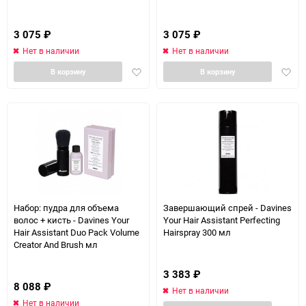
3 075
₽
3 075
₽
Нет в наличии
Нет в наличии
Добавить
Доба
В корзину
В корзину
в
в
избранное
избра
Набор: пудра для объема
Завершающий спрей - Davines
волос + кисть - Davines Your
Your Hair Assistant Perfecting
Hair Assistant Duo Pack Volume
Hairspray 300 мл
Creator And Brush мл
3 383
₽
8 088
₽
Нет в наличии
Нет в наличии