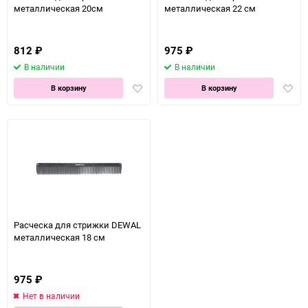
металлическая 20см
металлическая 22 см
812
₽
975
₽
В наличии
В наличии
Добавить
Доба
В корзину
В корзину
в
в
избранное
избра
Расческа для стрижки DEWAL
металлическая 18 см
975
₽
Нет в наличии