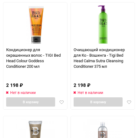
Кондиционер для
Очищающий кондиционер
окрашенных волос - TIGI Bed
для Ко - Вошинга - Tigi Bed
Head Colour Goddess
Head Calma Sutra Cleansing
Conditioner 200 мл
Conditioner 375 мл
2 198
₽
2 198
₽
Нет в наличии
Нет в наличии
Добавить
Доба
В корзину
В корзину
в
в
избранное
избра