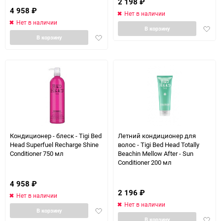
2 198
₽
4 958
₽
Нет в наличии
Нет в наличии
Доба
В корзину
Добавить
в
В корзину
в
избра
избранное
Кондиционер - блеск - Tigi Bed
Летний кондиционер для
Head Superfuel Recharge Shine
волос - Tigi Bed Head Totally
Conditioner 750 мл
Beachin Mellow After - Sun
Conditioner 200 мл
4 958
₽
2 196
₽
Нет в наличии
Нет в наличии
Добавить
В корзину
Доба
в
В корзину