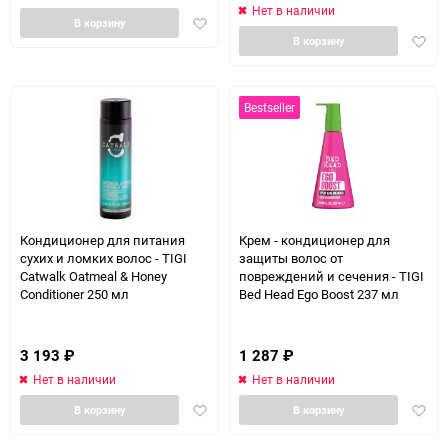
Нет в наличии
Добавить
В корзину
Доба
в
В корзину
в
избранное
избра
Bestseller
Кондиционер для питания
Крем - кондиционер для
сухих и ломких волос - TIGI
защиты волос от
Catwalk Oatmeal & Honey
повреждений и сечения - TIGI
Conditioner 250 мл
Bed Head Ego Boost 237 мл
3 193
₽
1 287
₽
Нет в наличии
Нет в наличии
Добавить
Доба
В корзину
В корзину
в
в
избранное
избра