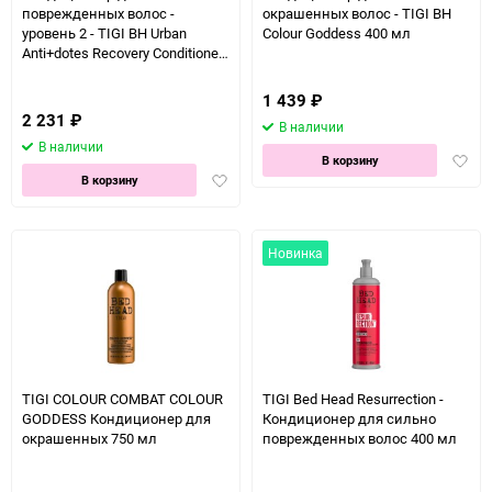
поврежденных волос -
окрашенных волос - TIGI BH
уровень 2 - TIGI BH Urban
Colour Goddess 400 мл
Anti+dotes Recovery Conditioner
750 мл
1 439
₽
2 231
₽
В наличии
В наличии
Доба
В корзину
Добавить
в
В корзину
в
избра
избранное
Новинка
TIGI COLOUR COMBAT COLOUR
TIGI Bed Head Resurrection -
GODDESS Кондиционер для
Кондиционер для сильно
окрашенных 750 мл
поврежденных волос 400 мл