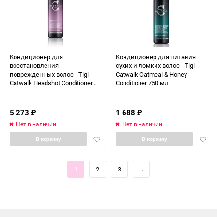
Кондиционер для
Кондиционер для питания
восстановления
сухих и ломких волос - Tigi
поврежденных волос - Tigi
Catwalk Oatmeal & Honey
Catwalk Headshot Conditioner
Conditioner 750 мл
750 мл
5 273
₽
1 688
₽
Нет в наличии
Нет в наличии
Добавить
Доба
В корзину
В корзину
в
в
избранное
избра
1
2
3
→