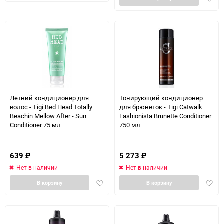
в
избранное
избра
Летний кондиционер для
Тонирующий кондиционер
волос - Tigi Bed Head Totally
для брюнеток - Tigi Catwalk
Beachin Mellow After - Sun
Fashionista Brunette Conditioner
Conditioner 75 мл
750 мл
639
₽
5 273
₽
Нет в наличии
Нет в наличии
Добавить
Доба
В корзину
В корзину
в
в
избранное
избра