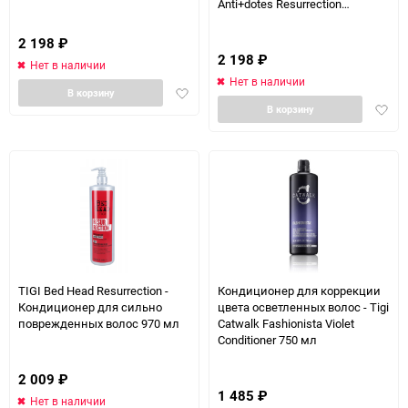
Anti+dotes Resurrection
Conditioner 200 мл
2 198
₽
2 198
₽
Нет в наличии
Нет в наличии
Добавить
В корзину
Доба
в
В корзину
в
избранное
избра
TIGI Bed Head Resurrection -
Кондиционер для коррекции
Кондиционер для сильно
цвета осветленных волос - Tigi
поврежденных волос 970 мл
Catwalk Fashionista Violet
Conditioner 750 мл
2 009
₽
1 485
₽
Нет в наличии