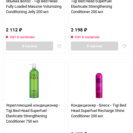
обьема волос - Tigi Bed Head
Tigi Bed Head Superfuel
Fully Loaded Massive Volumizing
Elasticate Strengthening
Conditioning Jelly 200 мл
Conditioner 200 мл
2 112
₽
2 198
₽
Нет в наличии
Нет в наличии
Добавить
Доба
В корзину
В корзину
в
в
избранное
избра
Укрепляющий кондиционер -
Кондиционер - блеск - Tigi Bed
Tigi Bed Head Superfuel
Head Superfuel Recharge Shine
Elasticate Strengthening
Conditioner 200 мл
Conditioner 750 мл