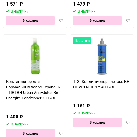
1 571
₽
1 479
₽
В наличии
В наличии
Добавить
Доба
В корзину
В корзину
в
в
избранное
избра
Новинка
Кондиционер для
TIGI Кондиционер - детокс BH
нормальных волос - уровень 1
DOWN N'DIRTY 400 мл
- TIGI BH Urban Anti+dotes Re -
Energize Conditioner 750 мл
1 161
₽
В наличии
1 400
₽
Доба
В корзину
В наличии
в
Добавить
избра
В корзину