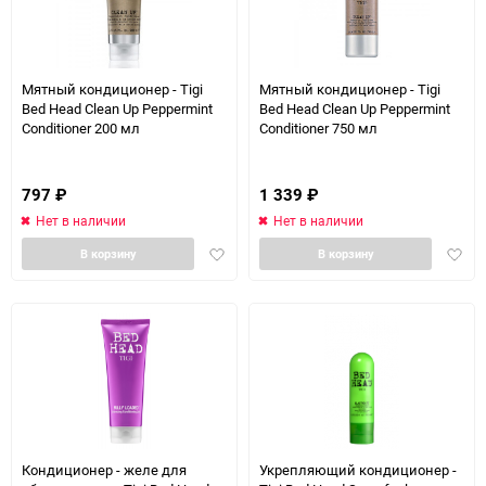
Мятный кондиционер - Tigi
Мятный кондиционер - Tigi
Bed Head Clean Up Peppermint
Bed Head Clean Up Peppermint
Conditioner 200 мл
Conditioner 750 мл
797
₽
1 339
₽
Нет в наличии
Нет в наличии
Добавить
Доба
В корзину
В корзину
в
в
избранное
избра
Кондиционер - желе для
Укрепляющий кондиционер -