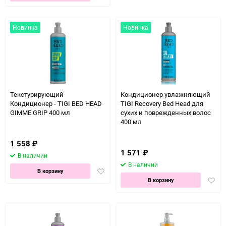
в
избранное
Новинка
Новинка
Текстурирующий
Кондиционер увлажняющий
Кондиционер - TIGI BED HEAD
TIGI Recovery Bed Head для
GIMME GRIP 400 мл
сухих и поврежденных волос
400 мл
1 558
₽
1 571
₽
В наличии
В наличии
Добавить
В корзину
Доба
в
В корзину
в
избранное
избра