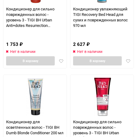
Кондиционер для сильно
Кондиционер увлажняющий
поврежденных волос -
TIGI Recovery Bed Head для
уровень 3 - TIGI BH Urban
сухих и поврежденных волос
Anti+dotes Resurrection
970 мл
Conditioner 750 мл
1 753
₽
2 627
₽
Нет в наличии
Нет в наличии
Добавить
Доба
В корзину
В корзину
в
в
избранное
избра
Кондиционер для
Кондиционер для сильно
осветленных волос - TIGI BH
поврежденных волос -
Dumb Blonde Conditioner 200 мл
уровень 3 - TIGI BH Urban