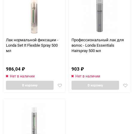
Лак нормальной фиксации -
Профессиональный лак для
Londa Set It Flexible Spray 500
волос - Londa Essentials
мл
Hairspray 500 мл
986,04
₽
903
₽
Нет в наличии
Нет в наличии
Добавить
Доба
В корзину
В корзину
в
в
избранное
избра