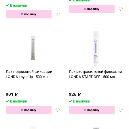
В наличии
В наличии
Доба
В корзину
Добавить
в
В корзину
в
избра
избранное
Лак подвижной фиксации
Лак экстрасильной фиксации
LONDA Layer Up - 500 мл
LONDA START OFF - 500 мл
901
₽
926
₽
В наличии
В наличии
Добавить
Доба
В корзину
В корзину
в
в
избранное
избра