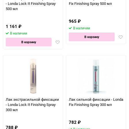
- Londa Lock It Finishing Spray
Fix Finishing Spray 500 мл
500 мл
965
₽
1 161
₽
В наличии
В наличии
Доба
В корзину
Добавить
в
В корзину
в
избра
избранное
Лак экстрасильной фиксации
Лак сильной фиксации - Londa
- Londa Lock It Finishing Spray
Fix Finishing Spray 300 мл
300 мл
782
₽
788
₽