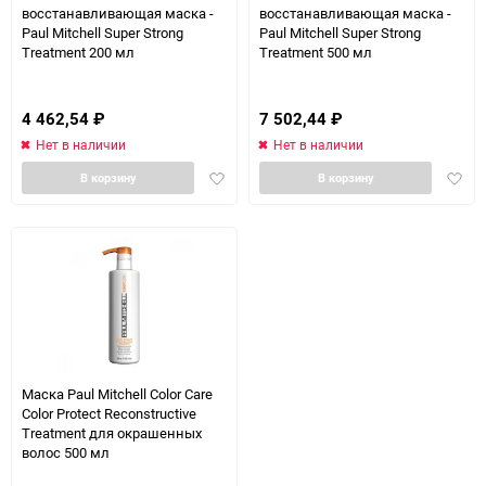
восстанавливающая маска -
восстанавливающая маска -
Paul Mitchell Super Strong
Paul Mitchell Super Strong
Treatment 200 мл
Treatment 500 мл
4 462,54
₽
7 502,44
₽
Нет в наличии
Нет в наличии
Добавить
Доба
В корзину
В корзину
в
в
избранное
избра
Маска Paul Mitchell Color Care
Color Protect Reconstructive
Treatment для окрашенных
волос 500 мл