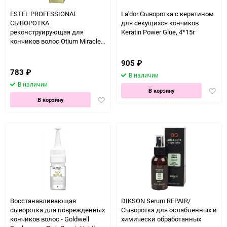
ESTEL PROFESSIONAL
La'dor Сыворотка с кератином
СЫВОРОТКА
для секущихся кончиков
реконструирующая для
Keratin Power Glue, 4*15г
кончиков волос Otium Miracle
Revive - 100 мл
905
₽
783
₽
В наличии
В наличии
Доба
В корзину
Добавить
в
В корзину
в
избра
избранное
Восстанавливающая
DIKSON Serum REPAIR/
сыворотка для поврежденных
Сыворотка для ослабленных и
кончиков волос - Goldwell
химически обработанных