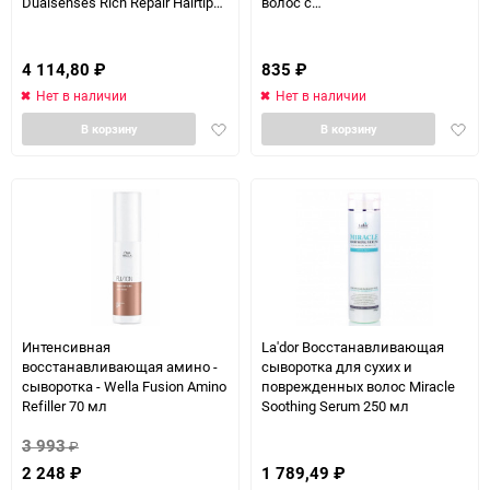
Dualsenses Rich Repair Hairtip
волос с
Serum 12*18 мл
ГИДРОЛИЗИРОВАННЫМИ
протеина 100 мл
4 114,80
₽
835
₽
Нет в наличии
Нет в наличии
Добавить
Доба
В корзину
В корзину
в
в
избранное
избра
Интенсивная
La'dor Восстанавливающая
восстанавливающая амино -
сыворотка для сухих и
сыворотка - Wella Fusion Amino
поврежденных волос Miracle
Refiller 70 мл
Soothing Serum 250 мл
3 993
₽
2 248
₽
1 789,49
₽