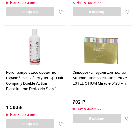
Нет в наличии
Нет в наличии
Добавить
Доба
В корзину
В корзину
в
в
избранное
избра
еще 1 фото
Регенерирующее средство
Сыворотка - вуаль для волос
горячей фазы (1 ступень) - Hair
Мгновенное восстановление
Company Double Action
ESTEL OTIUM Miracle 5*23 мл
Ricostruttore Profondo Step 1
Caldo 250 мл
702
₽
1 388
₽
Нет в наличии
Нет в наличии
Доба
В корзину
Добавить
в
В корзину
в
избра
избранное