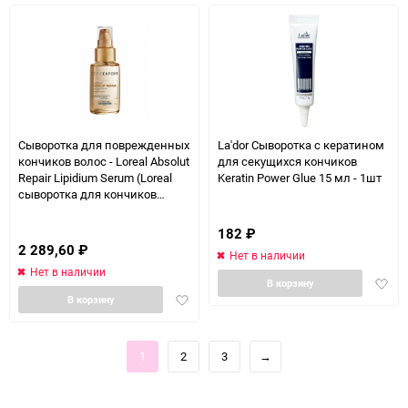
Сыворотка для поврежденных
La'dor Сыворотка с кератином
кончиков волос - Loreal Absolut
для секущихся кончиков
Repair Lipidium Serum (Loreal
Keratin Power Glue 15 мл - 1шт
сыворотка для кончиков
волос) 50 мл
182
₽
2 289,60
₽
Нет в наличии
Нет в наличии
Доба
В корзину
Добавить
в
В корзину
в
избра
избранное
1
2
3
→