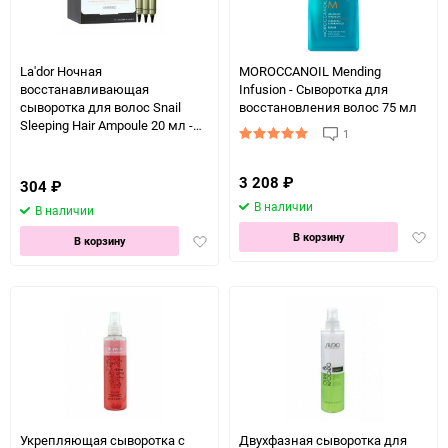
La'dor Ночная
MOROCCANOIL Mending
восстанавливающая
Infusion - Сыворотка для
сыворотка для волос Snail
восстановления волос 75 мл
Sleeping Hair Ampoule 20 мл -
1
1шт
3 208
₽
304
₽
В наличии
В наличии
Доба
В корзину
Добавить
В корзину
в
в
избра
избранное
Укрепляющая сыворотка с
Двухфазная сыворотка для