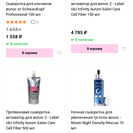
Сыворотка для кончиков
активатор для волос 2 - Lebel
волос от Schwarzkopf
IAU Infinity Aurum Salon Care
Professional 100 мл
Cell Fiber 150 мл
3
1 633
₽
4 785
₽
1 558
₽
В наличии
В наличии
Доба
В корзину
Добавить
В корзину
в
в
избра
избранное
Протеиновая сыворотка -
Ночная сыворотка для
активатор для волос 2 - Lebel
увеличения густоты волос -
IAU Infinity Aurum Salon Care
Nioxin Night Density Rescue 70
Cell Fiber 500 мл
мл