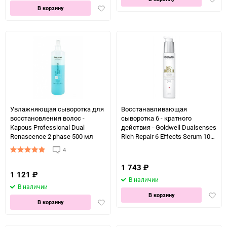
Добавить
в
В корзину
в
избра
избранное
Увлажняющая сыворотка для
Восстанавливающая
восстановления волос -
сыворотка 6 - кратного
Kapous Professional Dual
действия - Goldwell Dualsenses
Renascence 2 phase 500 мл
Rich Repair 6 Effects Serum 100
мл
4
1 743
₽
1 121
₽
В наличии
В наличии
Доба
В корзину
Добавить
В корзину
в
в
избра
избранное