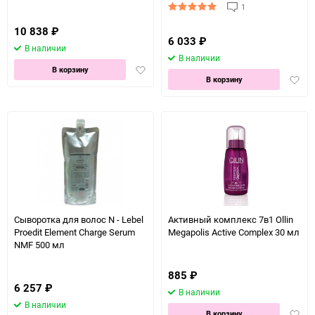
1
10 838
₽
6 033
₽
В наличии
В наличии
Добавить
В корзину
Доба
В корзину
в
в
избранное
избра
Сыворотка для волос N - Lebel
Активный комплекс 7в1 Ollin
Proedit Element Charge Serum
Megapolis Active Complex 30 мл
NMF 500 мл
885
₽
6 257
₽
В наличии
В наличии
Доба
В корзину