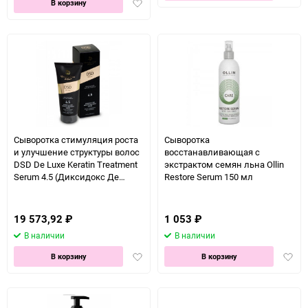
Добавить
в
В корзину
в
избра
избранное
Сыворотка стимуляция роста
Сыворотка
и улучшение структуры волос
восстанавливающая с
DSD De Luxe Keratin Treatment
экстрактом семян льна Ollin
Serum 4.5 (Диксидокс Де
Restore Serum 150 мл
Люкс 4.5) 200 мл
19 573,92
₽
1 053
₽
В наличии
В наличии
Добавить
Доба
В корзину
В корзину
в
в
избранное
избра