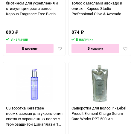
биотином для укрепления и
волос с маслами авокадо и
стимуляции роста волос -
оливы - Kapous Studio
Kapous Fragrance Free Biotin
Professional Oliva & Avocado
Energy Serum 200 мл
Serum 200 мл
893
₽
874
₽
В наличии
В наличии
Добавить
Доба
В корзину
В корзину
в
в
избранное
избра
Сыворотка Kerastase
Сыворотка для волос P - Lebel
несмываемая для укрепления
Proedit Element Charge Serum
светлых окрашенных волос с
Care Works PPT 500 мл
термозащитой Цикаплазм 150
мл