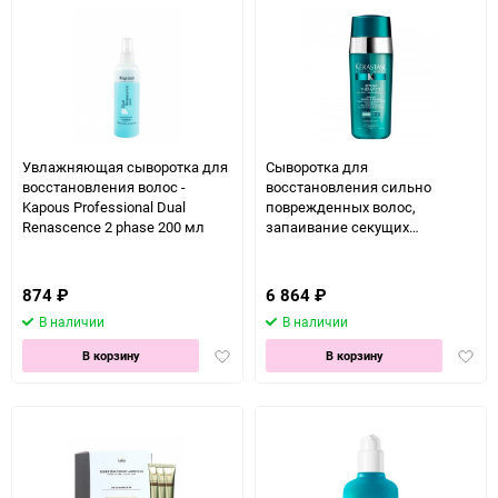
Увлажняющая сыворотка для
Сыворотка для
восстановления волос -
восстановления сильно
Kapous Professional Dual
поврежденных волос,
Renascence 2 phase 200 мл
запаивание секущих
кончиков. Степень
повреждения 3 - 4 - Kerastase
Resistance Serum Therapiste
874
₽
6 864
₽
Dual Treatment Fiber Quality
В наличии
В наличии
Renewal Care 30 мл
Добавить
Доба
В корзину
В корзину
в
в
избранное
избра