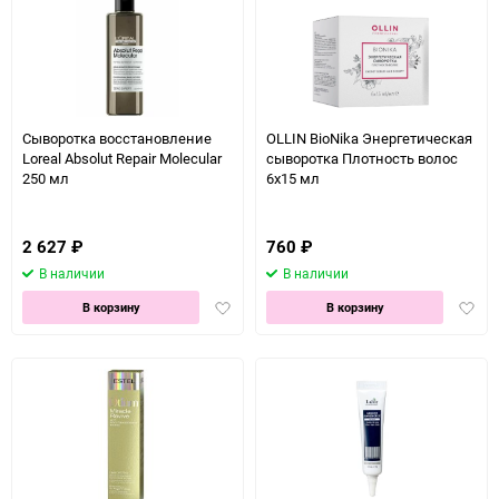
Сыворотка восстановление
OLLIN BioNika Энергетическая
Loreal Absolut Repair Molecular
сыворотка Плотность волос
250 мл
6х15 мл
2 627
₽
760
₽
В наличии
В наличии
Добавить
Доба
В корзину
В корзину
в
в
избранное
избра