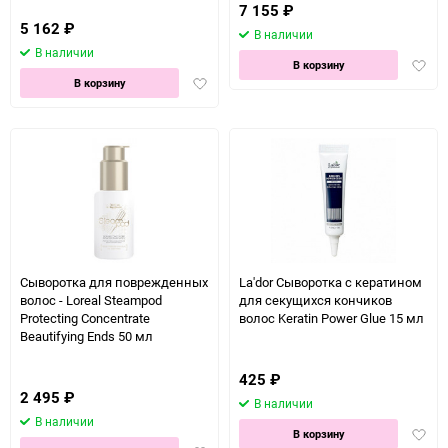
7 155
₽
5 162
₽
В наличии
В наличии
Доба
В корзину
Добавить
в
В корзину
в
избра
избранное
Сыворотка для поврежденных
La'dor Сыворотка с кератином
волос - Loreal Steampod
для секущихся кончиков
Protecting Concentrate
волос Keratin Power Glue 15 мл
Beautifying Ends 50 мл
425
₽
2 495
₽
В наличии
В наличии
Доба
В корзину