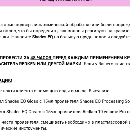
оторые подверглись химической обработке или были повреж
и волос, что бы определить, как волосы реагируют на краси
тенки. Наносите
Shades EQ
на большую прядь волос и следуйте
 ПРОВЕСТИ ЗА
48 ЧАСОВ
ПЕРЕД КАЖДЫМ ПРИМЕНЕНИЕМ КРА
РАСИТЕЛЬ
REDKEN ИЛИ ДРУГОЙ МАРКИ.
Если у Вашего клиент
АКЦИЮ
бе локтя клиента с помощью воды и мыла. Высушите.
л Shades EQ Gloss с 15мл проявителя Shades EQ Processing Sol
л Shades EQ Cream с 15мл проявителя Redken 10 volume Pro-ox
1 части проявителя, смешивать необходимо в пластмассовой 
лические инструменты.