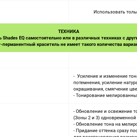
Использовать толь
ТЕХНИКА
 Shades EQ самостоятельно или в различных техниках с друг
у-перманентный краситель не имеет такого количества вариа
- Усиление и изменение тон
потемнения, усиление натур
окрашивания, смягчение цве
- Тонирование мелированны
- Обновление и освежение т
(Зоны 2 и 3) одновременной
- Обновление тона на мелир
- Придание оттенка сразу п
для восстановления возмож