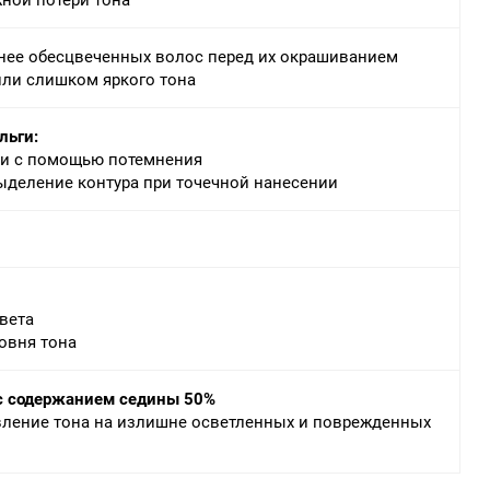
шнее обесцвеченных волос перед их окрашиванием
или слишком яркого тона
льги:
ти с помощью потемнения
ыделение контура при точечной нанесении
вета
овня тона
 с содержанием седины 50%
овление тона на излишне осветленных и поврежденных