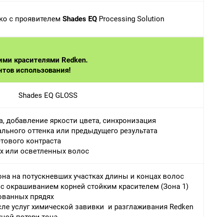
ко с проявителем
Shades EQ
Processing Solution
ими красителями Redken.
нтов использования!
Shades EQ GLOSS
а, добавление яркости цвета, синхронизация
ального оттенка или предыдущего результата
тового контраста
х или осветленных волос
она на потускневших участках длины и концах волос
 с окрашиванием корней стойким красителем (Зона 1)
ованных прядях
осле услуг химической завивки и разглаживания Redken
ной потери тона