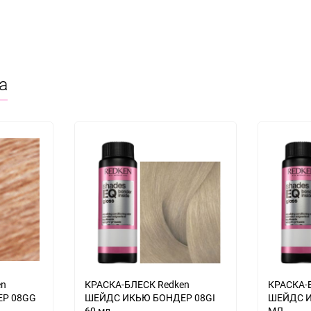
а
en
КРАСКА-БЛЕСК Redken
КРАСКА-
Р 08GG
ШЕЙДС ИКЬЮ БОНДЕР 08GI
ШЕЙДС И
60 мл
МЛ