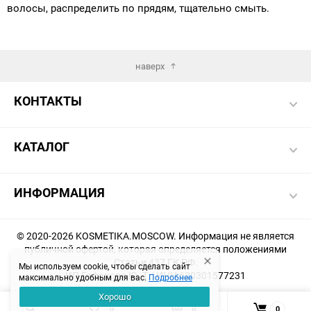
волосы, распределить по прядям, тщательно смыть.
наверх
КОНТАКТЫ
КАТАЛОГ
ИНФОРМАЦИЯ
© 2020-2026 KOSMETIKA.MOSCOW. Информация не является
публичной офертой, которая определяется положениями
Статьи 437 ГК РФ.
Мы используем cookie, чтобы сделать сайт
ИП Гафарова Ю. Т. | ИНН 620301577231
максимально удобным для вас.
Подробнее
Хорошо
Создание и продвижение магазина -
KHAKIMOVSEO.RU
0
0
0