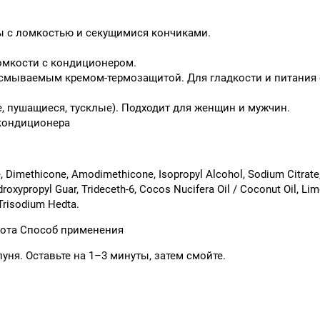
бы с ломкостью и секущимися кончиками.
ломкости с кондиционером.
с несмываемым кремом-термозащитой. Для гладкости и питания
, пушащиеся, тусклые). Подходит для женщин и мужчин.
 кондиционера
, Dimethicone, Amodimethicone, Isopropyl Alcohol, Sodium Citrate, 
droxypropyl Guar, Trideceth-6, Cocos Nucifera Oil / Coconut Oil, Li
 Trisodium Hedta.
ота Способ применения
я. Оставьте на 1–3 минуты, затем смойте.