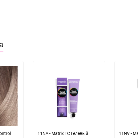
а
ontrol
11NA - Matrix TC Гелевый
11NV - Ma