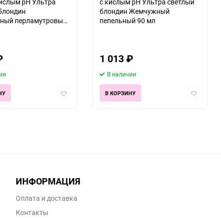
кислым pH Ультра
с кислым pH Ультра светлый
блондин
блондин Жемчужный
ьный перламутровый
пепельный 90 мл
₽
1 013
₽
ии
В наличии
Добавить
Добавить
НУ
В КОРЗИНУ
в
в
избранное
избранно
ИНФОРМАЦИЯ
Оплата и доставка
Контакты