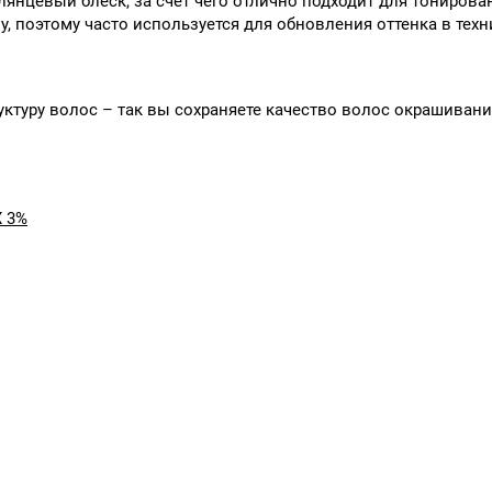
янцевый блеск, за счет чего отлично подходит для тониров
у, поэтому часто используется для обновления оттенка в техн
ктуру волос – так вы сохраняете качество волос окрашиван
X 3%