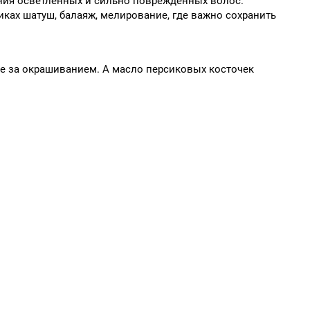
ания осветлённых и сильно поврежденных волос.
иках шатуш, балаяж, мелирование, где важно сохранить
ие за окрашиванием. А масло персиковых косточек