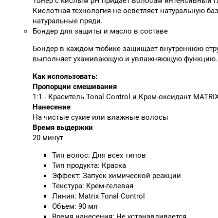
Тонер с кислым pH придает волосам интенсивный гл
Кислотная технология не осветляет натуральную баз
натуральные пряди.
Бондер для защиты и масло в составе
Бондер в каждом тюбике защищает внутреннюю стру
выполняет ухаживающую и увлажняющую функцию.
Как использовать:
Пропорции смешивания
1:1 - Краситель Tonal Control и
Крем-оксидант MATRI
Нанесение
На чистые сухие или влажные волосы
Время выдержки
20 минут
Тип волос: Для всех типов
Тип продукта: Краска
Эффект: Запуск химической реакции
Текстура: Крем-гелевая
Линия: Matrix Tonal Control
Объем: 90 мл
Время нанесения: Не устанавливается