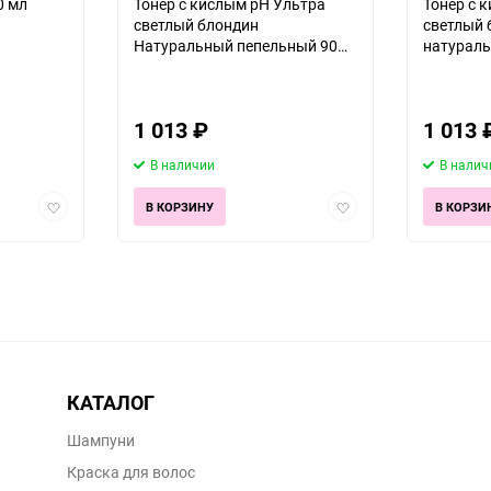
0 мл
Тонер с кислым pH Ультра
Тонер с 
светлый блондин
светлый 
Натуральный пепельный 90
натурал
мл
90 мл
1 013
₽
1 013
В наличии
В налич
Добавить
Добавить
В КОРЗИНУ
В КОРЗИ
в
в
избранное
избранное
КАТАЛОГ
Шампуни
Краска для волос