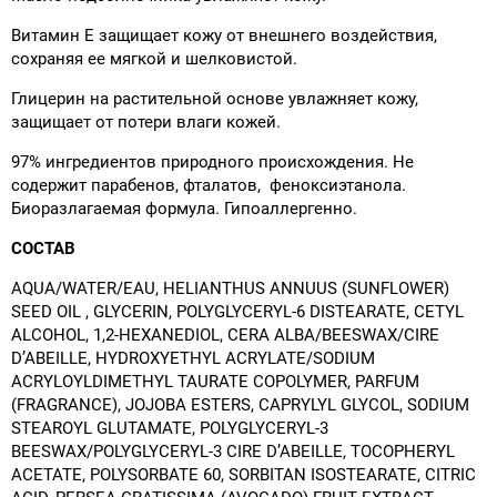
Витамин E защищает кожу от внешнего воздействия,
сохраняя ее мягкой и шелковистой.
Глицерин на растительной основе увлажняет кожу,
защищает от потери влаги кожей.
97% ингредиентов природного происхождения. Не
содержит парабенов, фталатов, феноксиэтанола.
Биоразлагаемая формула. Гипоаллергенно.
СОСТАВ
AQUA/WATER/EAU, HELIANTHUS ANNUUS (SUNFLOWER)
SEED OIL , GLYCERIN, POLYGLYCERYL-6 DISTEARATE, CETYL
ALCOHOL, 1,2-HEXANEDIOL, CERA ALBA/BEESWAX/CIRE
D’ABEILLE, HYDROXYETHYL ACRYLATE/SODIUM
ACRYLOYLDIMETHYL TAURATE COPOLYMER, PARFUM
(FRAGRANCE), JOJOBA ESTERS, CAPRYLYL GLYCOL, SODIUM
STEAROYL GLUTAMATE, POLYGLYCERYL-3
BEESWAX/POLYGLYCERYL-3 CIRE D’ABEILLE, TOCOPHERYL
ACETATE, POLYSORBATE 60, SORBITAN ISOSTEARATE, CITRIC