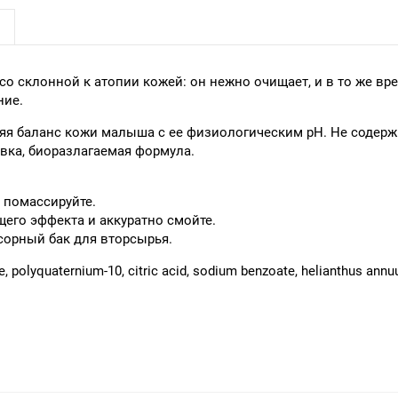
, со склонной к атопии кожей: он нежно очищает, и в то же 
ние.
яя баланс кожи малыша с ее физиологическим pH. Не содер
вка, биоразлагаемая формула.
 помассируйте.
щего эффекта и аккуратно смойте.
сорный бак для вторсырья.
, polyquaternium-10, citric acid, sodium benzoate, helianthus annu