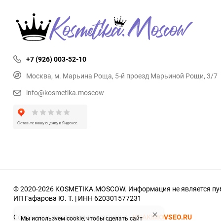
+7 (926) 003-52-10
Москва, м. Марьина Роща, 5-й проезд Марьиной Рощи, 3/7
info@kosmetika.moscow
© 2020-2026 KOSMETIKA.MOSCOW. Информация не является пуб
ИП Гафарова Ю. Т. | ИНН 620301577231
Создание и продвижение магазина -
KHAKIMOVSEO.RU
Мы используем cookie, чтобы сделать сайт