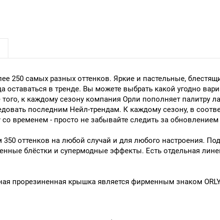
олее 250 самых разных оттенков. Яркие и пастельные, блест
да оставаться в тренде. Вы можете выбрать какой угодно вар
е того, к каждому сезону компания Орли пополняет палитру 
ледовать последним Нейл-трендам. К каждому сезону, в соот
 со временем - просто не забывайте следить за обновлением
 350 оттенков на любой случай и для любого настроения. Под
венные блёстки и супермодные эффекты. Есть отдельная лин
ьная прорезиненная крышка является фирменным знаком ORL