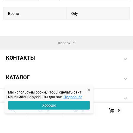
Бренд
Orly
наверх
КОНТАКТЫ
КАТАЛОГ
Мы используем cookie, чтобы сделать сайт
ИНФОРМАЦИЯ
максимально удобным для вас.
Подробнее
Хорошо
0
0
0
© 2020-2026 KOSMETIKA.MOSCOW. Информация не является
публичной офертой, которая определяется положениями
Статьи 437 ГК РФ.
ИП Гафарова Ю. Т. | ИНН 620301577231