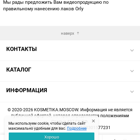
Мы рады предложить Вам видеопродукцию по
правильному нанесению лаков Orly
наверх
КОНТАКТЫ
КАТАЛОГ
ИНФОРМАЦИЯ
© 2020-2026 KOSMETIKA.MOSCOW. Информация не является
публичной офертой, которая определяется положениями
Статьи 437 ГК РФ.
Мы используем cookie, чтобы сделать сайт
ИП Гафарова Ю. Т. | ИНН 620301577231
максимально удобным для вас.
Подробнее
Хорошо
Создание и продвижение магазина -
KHAKIMOVSEO.RU