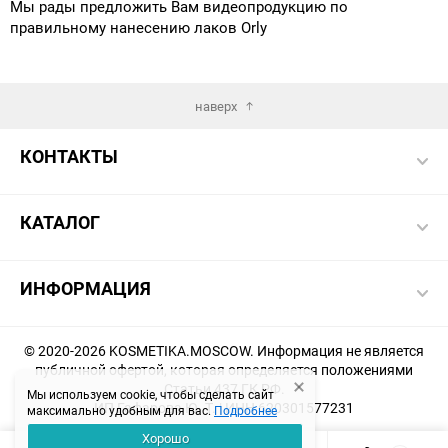
Мы рады предложить Вам видеопродукцию по
правильному нанесению лаков Orly
наверх
КОНТАКТЫ
КАТАЛОГ
ИНФОРМАЦИЯ
© 2020-2026 KOSMETIKA.MOSCOW. Информация не является
публичной офертой, которая определяется положениями
Статьи 437 ГК РФ.
Мы используем cookie, чтобы сделать сайт
ИП Гафарова Ю. Т. | ИНН 620301577231
максимально удобным для вас.
Подробнее
Хорошо
Создание и продвижение магазина -
KHAKIMOVSEO.RU