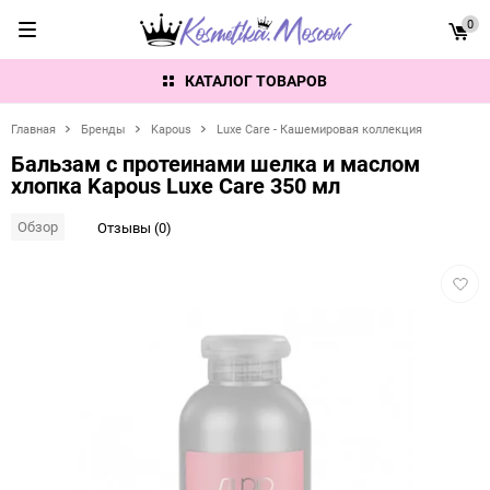
0
КАТАЛОГ ТОВАРОВ
Главная
Бренды
Kapous
Luxe Care - Кашемировая коллекция
Бальзам с протеинами шелка и маслом
хлопка Kapous Luxe Care 350 мл
Обзор
Отзывы (0)
Добав
в
избра