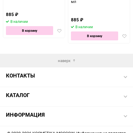
мл
885
₽
885
₽
В наличии
В наличии
Добавить
В корзину
Доба
в
В корзину
в
избранное
избра
наверх
КОНТАКТЫ
КАТАЛОГ
ИНФОРМАЦИЯ