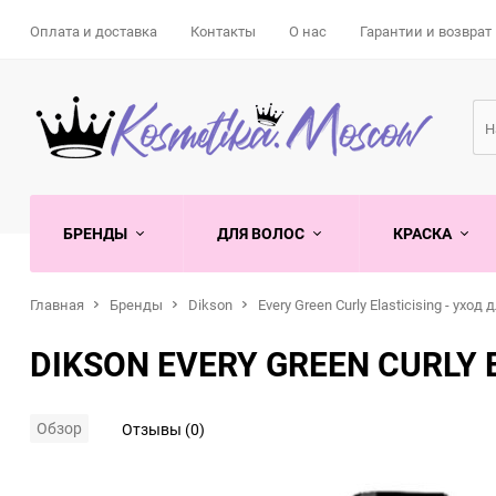
Оплата и доставка
Контакты
О нас
Гарантии и возврат
БРЕНДЫ
ДЛЯ ВОЛОС
КРАСКА
Главная
Бренды
Dikson
Every Green Curly Elasticising - ух
ALFAPARF MILANO
Ампулы
Goldwell
Goldwell
Воск
Кремы
Бальзам
Гель для рук
American Crew
Бальзамы
GLYNT
KEUNE
Гели
Маски
Ванна
Лосьон для рук
DIKSON EVERY GREEN CURLY E
Topchic стойкая крем-
BE NATURAL
Кремы
Matrix
Мусс
Пудра
BioSilk
Лосьон
Wella
Паста
Тональные средства
краска
Colorance тонирующая
CONSTANT DELIGHT
Осветляющий порошок и
Спрей
Davines
Пенка
Сухие шампуни
Обзор
Отзывы (0)
пудра
ESTEL
EOS