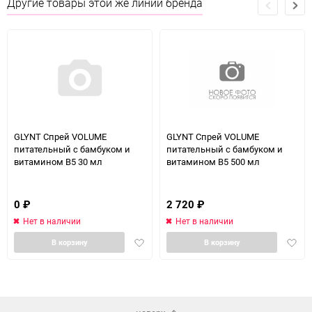
Другие товары этой же линии бренда
GLYNT Спрей VOLUME
GLYNT Спрей VOLUME
питательный с бамбуком и
питательный с бамбуком и
витамином В5 30 мл
витамином В5 500 мл
0
₽
2 720
₽
Нет в наличии
Нет в наличии
Добавить
Доба
В корзину
В корзину
в
в
избранное
избра