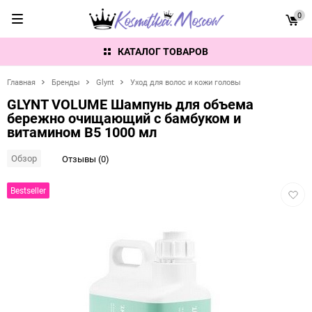
0
КАТАЛОГ ТОВАРОВ
Главная
Бренды
Glynt
Уход для волос и кожи головы
GLYNT VOLUME Шампунь для объема
бережно очищающий с бамбуком и
витамином В5 1000 мл
Обзор
Отзывы (0)
Добав
Bestseller
в
избра