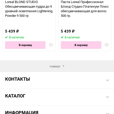
Loreal BLOND STUDIO
Паста Loreal Профессионал
Обесцвечивающая пудра до 9
Блонд Студио Платинум Плюс
уровней осветления Lightening
обесцвечивающая для волос
Powder 9 500 гр
500 гр.
5 439
₽
5 439
₽
В наличии
В наличии
Добавить
Доба
В корзину
В корзину
в
в
избранное
избра
наверх
КОНТАКТЫ
КАТАЛОГ
ИНФОРМАЦИЯ