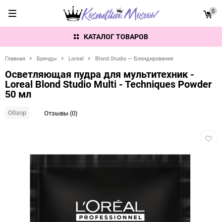
0
КАТАЛОГ ТОВАРОВ
Главная
Бренды
Loreal
Blond Studio — Блондирование
Осветляющая пудра для мультитехник -
Loreal Blond Studio Multi - Techniques Powder
50 мл
Обзор
Отзывы (0)
Добав
в
избра