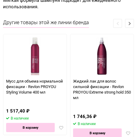
Мягкая формула шампуня подходит для ежедневного
использования.
Другие товары этой же линии бренда
Мусс для объема нормальной
Жидкий лак для волос
фиксации - Revlon PROYOU
сильной фиксации - Revlon
Styling Volume 400 мл
PROYOU Extreme strong hold 350
мл
1 517,40
₽
1 746,36
₽
В наличии
В наличии
Добавить
В корзину
Доба
в
В корзину