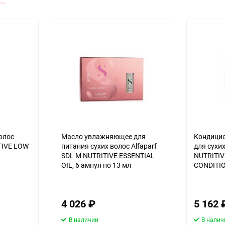
олос
Масло увлажняющее для
Кондици
ITIVE LOW
питания сухих волос Alfaparf
для сухих
SDL M NUTRITIVE ESSENTIAL
NUTRITIVE
OIL, 6 ампул по 13 мл
CONDITIO
4 026
₽
5 162
В наличии
В налич