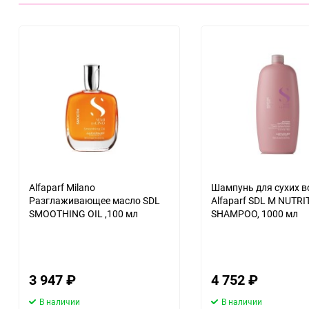
Alfaparf Milano
Шампунь для сухих в
Разглаживающее масло SDL
Alfaparf SDL M NUTR
SMOOTHING OIL ,100 мл
SHAMPOO, 1000 мл
3 947
₽
4 752
₽
В наличии
В наличии