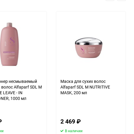
онер несмываемый
Маска для сухих волос
 волос Alfaparf SDL M
Alfaparf SDL M NUTRITIVE
 LEAVE - IN
MASK, 200 мл
NER, 1000 мл
₽
2 469
₽
ии
В наличии