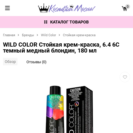
0
КАТАЛОГ ТОВАРОВ
Главная
Бренды
Wild Color
Стойкая крем-краска
WILD COLOR Стойкая крем-краска, 6.4 6C
темный медный блондин, 180 мл
Обзор
Отзывы (0)
Добав
в
избра