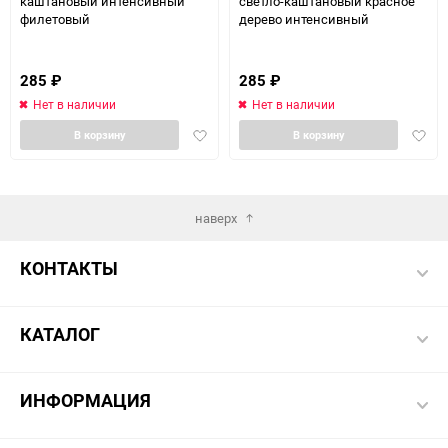
каштановый интенсивный
светло-каштановый красное
филетовый
дерево интенсивный
285
₽
285
₽
Нет в наличии
Нет в наличии
Добавить
Доба
В корзину
В корзину
в
в
избранное
избра
наверх
КОНТАКТЫ
КАТАЛОГ
ИНФОРМАЦИЯ