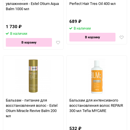
увлажнения - Estel Otium Aqua
Perfect Hair Tres Oil 400 мл
Balm 1000 мл
689
₽
1 730
₽
В наличии
В наличии
Доба
В корзину
Добавить
в
В корзину
в
избра
избранное
Бальзам - питание для
Бальзам для интенсивного
восстановления волос - Estel
восстановления волос REPAIR
Otium Miracle Revive Balm 200
300 мл Tefia MYCARE
мл
532
₽