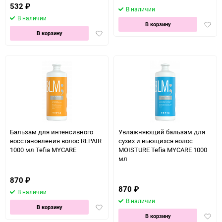
532
₽
В наличии
В наличии
Доба
В корзину
Добавить
в
В корзину
в
избра
избранное
Бальзам для интенсивного
Увлажняющий бальзам для
восстановления волос REPAIR
сухих и вьющихся волос
1000 мл Tefia MYCARE
MOISTURE Tefia MYCARE 1000
мл
870
₽
870
₽
В наличии
В наличии
Добавить
В корзину
Доба
в
В корзину