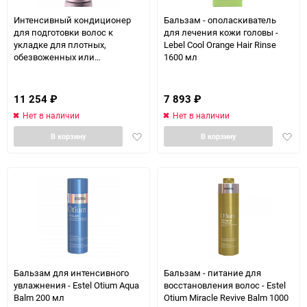
Интенсивный кондиционер
Бальзам - ополаскиватель
для подготовки волос к
для лечения кожи головы -
укладке для плотных,
Lebel Cool Orange Hair Rinse
обезвоженных или
1600 мл
чувствительных
поврежденных волос - Davines
Your Hair Assistant Prep Rich
11 254
₽
7 893
₽
Balm 900 мл
Нет в наличии
Нет в наличии
Добавить
Доба
В корзину
В корзину
в
в
избранное
избра
Бальзам для интенсивного
Бальзам - питание для
увлажнения - Estel Otium Aqua
восстановления волос - Estel
Balm 200 мл
Otium Miracle Revive Balm 1000