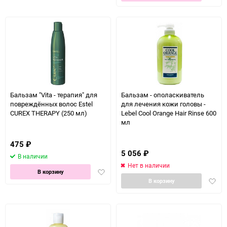
в
избранное
избра
Бальзам "Vita - терапия" для
Бальзам - ополаскиватель
повреждённых волос Estel
для лечения кожи головы -
CUREX THERAPY (250 мл)
Lebel Cool Orange Hair Rinse 600
мл
475
₽
5 056
₽
В наличии
Нет в наличии
Добавить
В корзину
Доба
в
В корзину
в
избранное
избра