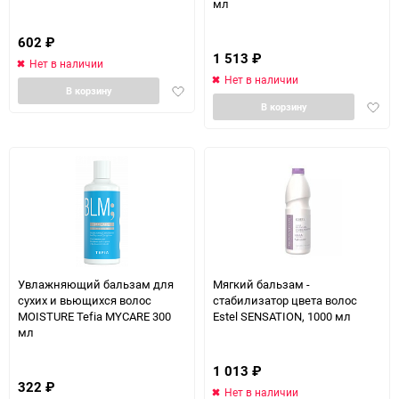
мл
602
₽
1 513
₽
Нет в наличии
Нет в наличии
Добавить
В корзину
Доба
в
В корзину
в
избранное
избра
Увлажняющий бальзам для
Мягкий бальзам -
сухих и вьющихся волос
стабилизатор цвета волос
MOISTURE Tefia MYCARE 300
Estel SENSATION, 1000 мл
мл
1 013
₽
322
₽
Нет в наличии