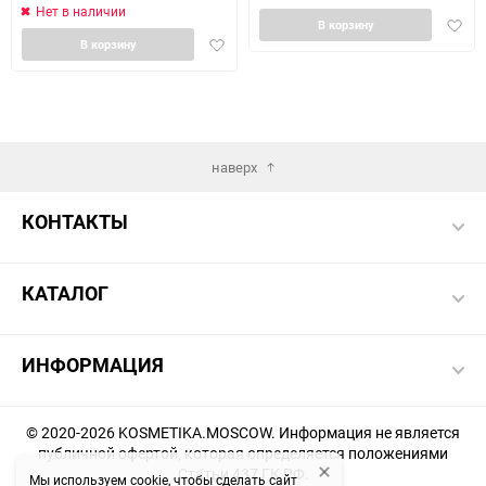
Нет в наличии
Доба
В корзину
Добавить
в
В корзину
в
избра
избранное
наверх
КОНТАКТЫ
КАТАЛОГ
ИНФОРМАЦИЯ
© 2020-2026 KOSMETIKA.MOSCOW. Информация не является
публичной офертой, которая определяется положениями
Статьи 437 ГК РФ.
Мы используем cookie, чтобы сделать сайт