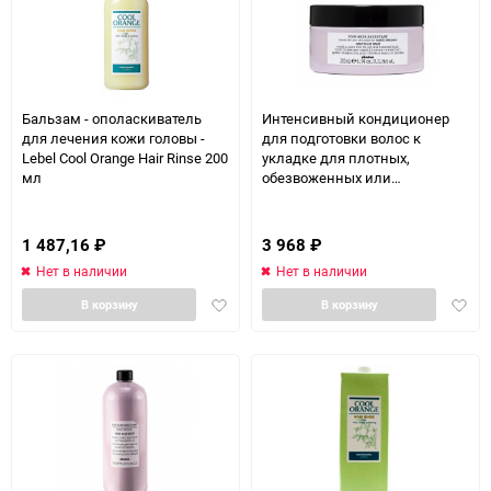
Бальзам - ополаскиватель
Интенсивный кондиционер
для лечения кожи головы -
для подготовки волос к
Lebel Cool Orange Hair Rinse 200
укладке для плотных,
мл
обезвоженных или
чувствительных
поврежденных волос - Davines
Your Hair Assistant Prep Rich
1 487,16
₽
3 968
₽
Balm 200 мл
Нет в наличии
Нет в наличии
Добавить
Доба
В корзину
В корзину
в
в
избранное
избра